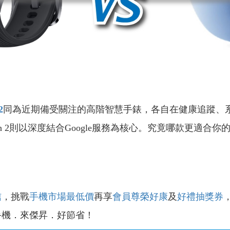
2
同為近期備受關注的高階智慧手錶，各自在健康追蹤、
Watch 2則以深度結合Google服務為核心。究竟哪款更
信
，挑戰
手機市場最低價
再享
會員尊榮好康
及
好禮抽獎券
手機．來傑昇．好節省！