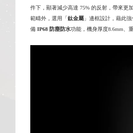
件下，顯著減少高達 75% 的反射，帶來更
範疇外，選用「
鈦金屬
」邊框設計，藉此強
備
IP68 防塵防水
功能，機身厚度8.6mm、重