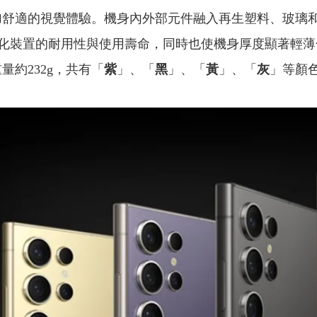
加舒適的視覺體驗。機身內外部元件融入再生塑料、玻璃和鋁，
化裝置的耐用性與使用壽命，同時也使機身厚度顯著輕薄
量約232g，共有「
紫
」、「
黑
」、「
黃
」、「
灰
」等顏