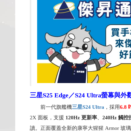
三星S25 Edge／S24 Ultra螢幕
前一代旗艦機
三星S24 Ultra
，採用
6.8
2X 面板，支援
120Hz 更新率
、
240Hz 觸
讀。正面覆蓋全新的康寧大猩猩 Armor