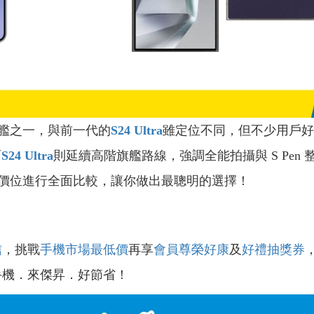
艦之一，與前一代的
S24 Ultra
雖定位不同，但不少用戶好
而
S24 Ultra
則延續高階旗艦路線，強調全能拍攝與 S Pe
價位進行全面比較，讓你做出最聰明的選擇！
信
，挑戰
手機市場最低價
再享
會員尊榮好康
及
好禮抽獎券
手機．來傑昇．好節省！