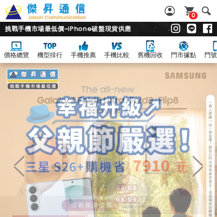
0
挑戰手機市場最低價~iPhone破盤現貨供應
價格總覽
機型排行
手機推薦
手機比較
舊機回收
門市據點
門號