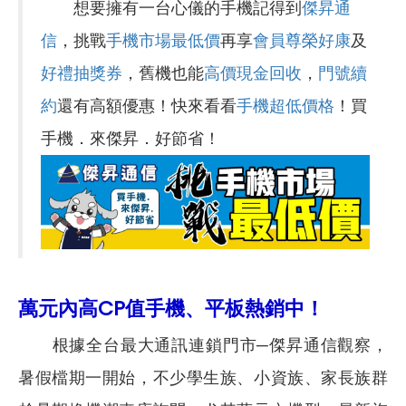
想要擁有一台心儀的手機記得到
傑昇通
信
，挑戰
手機市場最低價
再享
會員尊榮好康
及
好禮抽獎券
，舊機也能
高價現金回收
，
門號續
約
還有高額優惠！快來看看
手機超低價格
！買
手機．來傑昇．好節省！
萬元內高CP值手機、平板熱銷中
！
根據全台最大通訊連鎖門市─傑昇通信觀察，
暑假檔期一開始，不少學生族、小資族、家長族群