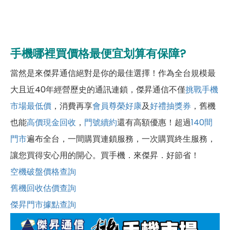
手機哪裡買價格最便宜划算有保障?
當然是來傑昇通信絕對是你的最佳選擇！作為全台規模最
大且近40年經營歷史的通訊連鎖，傑昇通信不僅
挑戰手機
市場最低價
，消費再享
會員尊榮好康
及
好禮抽獎券
，舊機
也能
高價現金回收
，
門號續約
還有高額優惠！超過
140間
門市
遍布全台，一間購買連鎖服務，一次購買終生服務，
讓您買得安心用的開心。買手機．來傑昇．好節省！
空機破盤價格查詢
舊機回收估價查詢
傑昇門市據點查詢