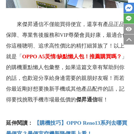
來傑昇通信不僅能買得便宜，還享有產品正品
保障、專業售後服務和VIP尊榮會員好康，最適合像
你這種聰明、追求高性價比的精打細算族了！以上
就是「
OPPO A5
災情/缺點懶人包！推薦購買嗎？
」
的購機重點懶人包彙整，如果這篇文章有幫助到你
的話，也歡迎分享給身邊需要的親朋好友喔！而若
你最近剛好想要換新手機或其他產品配件的話，記
得要找挑戰手機市場最低價的
傑昇通信
喔！
延伸閱讀：
【購機技巧】OPPO Reno13系列去哪買
最便宜？最便宜空機新降價馬上看！