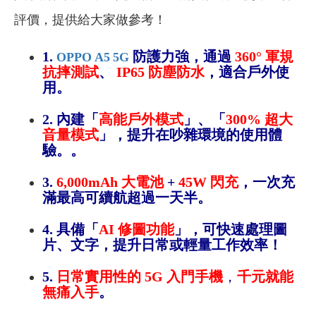
評價，提供給大家做參考！
1.
防護力強，
通過
360° 軍規
OPPO A5 5G
抗摔測試
、
IP65 防塵防水
，
適合戶外使
用
。
2. 內建
「
高能戶外模式
」、「
300% 超大
音量模式
」，提升在吵雜環境的使用體
驗。
。
3.
6,000mAh 大電池
+
45W 閃充
，
一次充
滿最高可續航超過一天半
。
4. 具備
「
AI 修圖功能
」，
可快速處理圖
片、文字，提升日常或輕量工作效率
！
5.
日常實用性的
5G
入門手機
，
千元就能
無痛入手
。