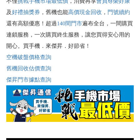
不僅
挑戰手機市場最低價
，消費再享
會員尊榮好康
及
好禮抽獎券
，舊機也能
高價現金回收
，
門號續約
還有高額優惠！超過
140間門市
遍布全台，一間購買
連鎖服務，一次購買終生服務，讓您買得安心用的
開心。買手機．來傑昇．好節省！
空機破盤價格查詢
舊機回收估價查詢
傑昇門市據點查詢