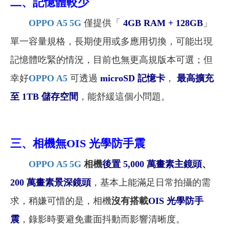
二、
記憶體較少
OPPO A5 5G
僅提供「
4GB RAM + 128GB
」
單一容量規格，長期使用或多應用切換，可能出現
記憶體吃緊的情況，目前也無更高規版本可選；但
幸好
OPPO A5
可透過
microSD 記憶卡
，
最高
擴充
至 1TB 儲存空間
，能舒緩這個小問題。
三、
相機無OIS 光學防手震
OPPO A5 5G
相機
後置 5,000 萬畫素主鏡頭、
200 萬畫素景深鏡頭
，基本上能滿足日常拍攝的需
求，稍嫌可惜的是，相機
沒有搭載
OIS 光學防手
震
，錄影時要避免
畫面
抖動而影響清晰度。