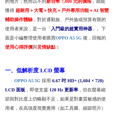
的地方；然而以不到
新台幣 7,000 元的價格
，
就能
獲得
超耐用＋大電＋快充＋戶外專用功能＋AI 智慧
輔助操作體驗
，對於通勤族、戶外族或預算有限的
使用者來說，是一台「
入門級的超實用神器
」。下
面是小編整理使用者購買
OPPO A5 5G
後，回報的
使用心得評價
與
災情缺點
：
一、
低解析度 LCD 螢幕
OPPO A5 5G
採用
6.67 吋 HD+ (1,604 × 720)
LCD 面板
，即使支援
120 Hz 更新率
，但在螢幕細
節與對比度上仍略顯不足，如果是對畫質敏感的使
用者，在高強度視覺應用（如工具圖、細節照片）