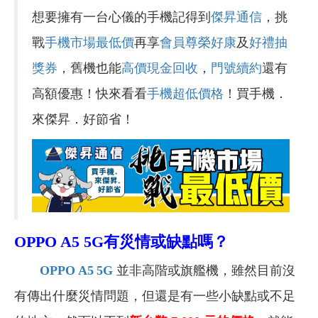
想要擁有一台心儀的手機記得到
傑昇通信
，挑
戰
手機市場最低價
再享
會員尊榮好康
及
好禮抽
獎券
，舊機也能
高價現金回收
，
門號續約
還有
高額優惠！快來看看
手機超低價格
！買手機．
來傑昇．好節省！
OPPO A5 5G
有災情或缺點嗎？
OPPO A5 5G
並非高階或旗艦機，雖然目前沒
有傳出什麼災情問題，但還是有一些小缺點或不足