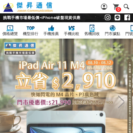
0
挑戰手機市場最低價~iPhone破盤現貨供應
價格總覽
機型排行
手機推薦
手機比較
舊機回收
門市據點
門號