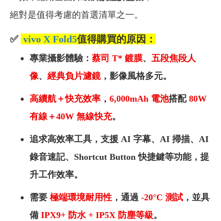
絕對是值得考慮的首選清單之一。
✅
vivo X Fold5
值得購買的原因：
專業攝影體驗：
蔡司 T* 鍍膜
、
五段焦段人
像
、
經典負片濾鏡
，影像風格多元。
高續航＋快充效率
，
6,000mAh
電池
搭配
80W
有線＋40W 無線快充
。
追求高效率工具，支援 AI 字幕、AI 掃描、AI
錄音速記、Shortcut Button 快捷鍵等功能，提
升工作效率。
需要
極端環境耐用性
，通過
-20°C
測試
，並具
備
IPX9+
防水 + IP5X 防塵等級
。