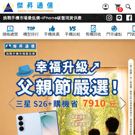
0
挑戰手機市場最低價~iPhone破盤現貨供應
價格總覽
機型排行
手機推薦
手機比較
舊機回收
門市據點
門號