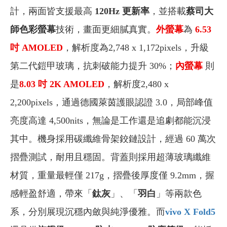
計，兩面皆支援最高
120Hz 更新率
，並搭載
蔡司大
師色彩螢幕
技術，畫面更細膩真實。
外螢幕
為
6.53
吋 AMOLED
，解析度為2,748 x 1,172pixels，升級
第二代鎧甲玻璃，抗刺破能力提升 30%；
內螢幕
則
是
8.03
吋 2K AMOLED
，解析度2,480 x
2,200pixels，通過德國萊茵護眼認證 3.0，局部峰值
亮度高達 4,500nits，無論是工作還是追劇都能沉浸
其中。機身採用碳纖維骨架鉸鏈設計，經過 60 萬次
摺疊測試，耐用且穩固。背蓋則採用超薄玻璃纖維
材質，重量最輕僅 217g，摺疊後厚度僅 9.2mm，握
感輕盈舒適，帶來「
鈦灰
」、「
羽白
」等兩款色
系，分別展現沉穩內斂與純淨優雅。而
vivo X Fold5