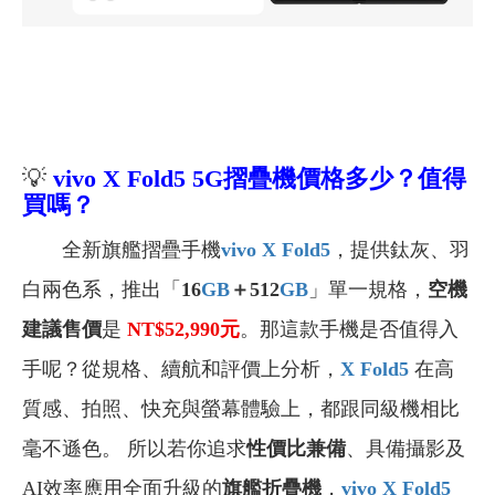
💡
vivo X Fold5 5G摺疊機價格多少？值得
買嗎？
全新旗艦摺疊手機
vivo X Fold5
，
提供鈦灰、羽
白兩色系，推出「
16
GB
＋512
GB
」單一規格，
空機
建議售價
是
NT$52,990
元
。那這款手機是否值得入
手呢？從規格、續航和評價上分析，
X Fold5
在高
質感、拍照、快充與螢幕體驗上，都跟同級機相比
毫不遜色。 所以若你追求
性價比兼備
、具備
攝影及
AI效率應用全面升級
的
旗艦折疊機
，
vivo X Fold5