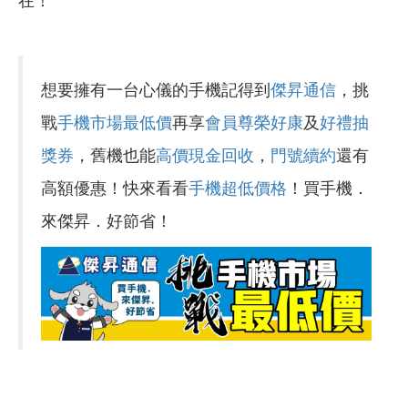
在！
想要擁有一台心儀的手機記得到
傑昇通信
，挑
戰
手機市場最低價
再享
會員尊榮好康
及
好禮抽
獎券
，舊機也能
高價現金回收
，
門號續約
還有
高額優惠！快來看看
手機超低價格
！買手機．
來傑昇．好節省！