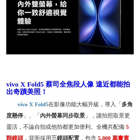
vivo X Fold5 蔡司全焦段人像 遠近都能拍
出奇蹟美照！
vivo X Fold5
在影像功能大幅升級，導入「
多角
度懸停
」、「
內外螢幕同步取景
」，讓拍照取景更
靈活，不論自拍或他拍都更加便利。全機共配備
5
顆鏡頭
，背面採用
三鏡頭配置
，包含
5,000
萬畫素