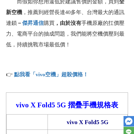
而假如你想用遠低於建議售價的金額，買到
全
新空機
，推薦到經營長達40多年、台灣最大的通訊
連鎖
－
傑昇通信
購買
，由於沒有
手機原廠的扛價壓
力、電商平台的抽成問題，我們能將空機價壓到最
低，持續挑戰市場最低價！
👉
點我看「vivo
空機」超殺價格！
vivo X Fold5
5G
摺疊手機
規格表
vivo X Fold5 5G