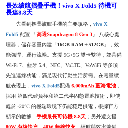
長效續航摺疊手機！
vivo X Fold5
待機可
長達
8.8天
先看到摺疊旗艦手機的主要規格，
vivo X
Fold5
配置 「
高通Snapdragon 8 Gen 3
」 八核心處
理器，儲存容量內建「
16GB RAM＋512GB
」，效
能強悍、運行流暢。支援 5G+5G 雙卡雙待，並具備
Wi-Fi 7、藍牙 5.4、NFC、VoLTE、VoWiFi 等多項
先進連線功能，滿足現代行動生活所需。在電量續
航表現上，
vivo X Fold5
配備
6,000mAh 藍海電池
，
採用 第四代矽負極和第二代半固態電池技術，即使
處於 -20°C 的極端環境下仍能穩定供電，根據官方
顯示的數據，
手機最長可待機 8.8天
；另外還支援
80W 有線快充
、
40W 無線快充
，續航與效率兼備。