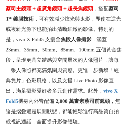
蔡司主鏡頭＋超廣角鏡頭＋超長焦鏡頭
，搭配
蔡司
T* 鍍膜技術
，可有效減少炫光與鬼影，即使在逆光
或複雜光源下也能拍出清晰細緻的影像。特別的
是，vivo X Fold5 支援
全焦段人像攝影
，涵蓋
23mm、35mm、50mm、85mm、100mm 五個黃金焦
段，呈現更具立體感與空間層次的人像照片，讓每
一張人像照都充滿氛圍與質感。更進一步新增「經
典負片」色彩風格，以及支援 Live Photo 影像直
出，滿足攝影愛好者多元創作需求。此外，
vivo X
Fold5
機身內外皆配備
2,000 萬畫素蔡司前鏡頭
，無
論是摺疊還是展開狀態，都能輕鬆進行高品質自拍
或視訊通話，全面提升影像體驗。