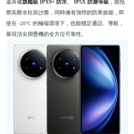
還具備
旗艦級 IPX9+ 防水
、
IP5X 防塵等級
，能抵
禦高壓水柱與沙塵，同時擁有強悍的防寒效能，即
使在 -20°C 的極端環境下，也能穩定通話、導航，
展現頂尖摺疊機的全方位可靠性。