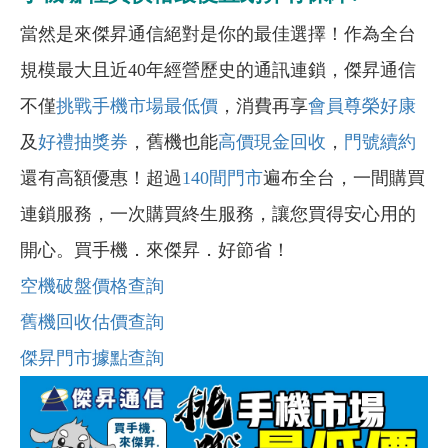
當然是來傑昇通信絕對是你的最佳選擇！作為全台
規模最大且近40年經營歷史的通訊連鎖，傑昇通信
不僅
挑戰手機市場最低價
，消費再享
會員尊榮好康
及
好禮抽獎券
，舊機也能
高價現金回收
，
門號續約
還有高額優惠！超過
140間門市
遍布全台，一間購買
連鎖服務，一次購買終生服務，讓您買得安心用的
開心。買手機．來傑昇．好節省！
空機破盤價格查詢
舊機回收估價查詢
傑昇門市據點查詢