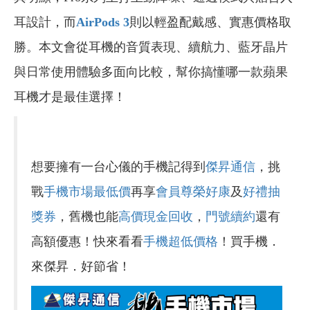
耳設計，而
AirPods 3
則以輕盈配戴感、實惠價格取
勝。本文會從耳機的音質表現、續航力、藍牙晶片
與日常使用體驗多面向比較，幫你搞懂哪一款蘋果
耳機才是最佳選擇！
想要擁有一台心儀的手機記得到
傑昇通信
，挑
戰
手機市場最低價
再享
會員尊榮好康
及
好禮抽
獎券
，舊機也能
高價現金回收
，
門號續約
還有
高額優惠！快來看看
手機超低價格
！買手機．
來傑昇．好節省！