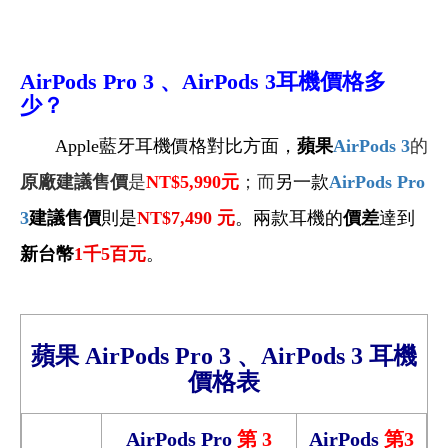
AirPods Pro 3
、AirPods 3耳機
價格多
少？
Apple藍牙耳機價格對比方面，
蘋果
AirPods 3
的
原廠建議售價
是
NT$5,990
元
；而
另一款
AirPods Pro
3
建議售價
則是
NT$7,490
元
。兩款耳機的
價差
達到
新台幣
1
千5百元
。
蘋果
AirPods Pro 3 、
AirPods 3
耳機
價格
表
AirPods Pro
第 3
AirPods
第3