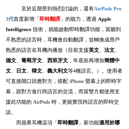
至於近期受到熱烈討論的，還有
AirPods Pro
3
代
首度新增「
即時翻譯
」的能力，透過
Apple
Intelligence
技術，就能啟動即時翻譯功能，當聽到
不熟悉的語言時，耳機會自動翻譯，並轉換成用戶
熟悉的語言在耳機內播放（目前支援
英文
、
法文
、
德文
、
葡萄牙文
、
西班牙文
，年底前再增加
簡體中
文
、
日文
、
韓文
、
義大利文
等4種語言。）。使用者
可直接開口回應對方，搭配 iPhone 螢幕上的即時字
幕，跟對方進行跨語言的交流，而當雙方都使用支
援此功能的 AirPods 時，更能實現跨語言的即時交
談。
而蘋果耳機這項「
即時翻譯
」新功能
適用於哪