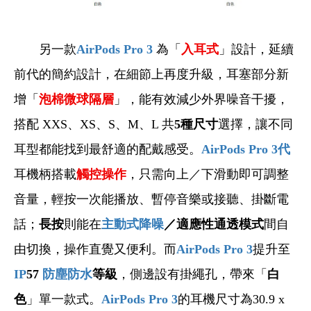
另一款
AirPods Pro 3
為「
入耳式
」設計，延續
前代的簡約設計，在細節上再度升級，耳塞部分新
增「
泡棉微球隔層
」，能有效減少外界噪音干擾，
搭配 XXS、XS、S、M、L 共
5種尺寸
選擇，讓不同
耳型都能找到最舒適的配戴感受。
AirPods Pro 3
代
耳機柄搭載
觸控操作
，只需向上／下滑動即可調整
音量，輕按一次能播放、暫停音樂或接聽、掛斷電
話；
長按
則能在
主動式降噪
／適應性通透模式
間自
由切換，操作直覺又便利。而
AirPods Pro 3
提升至
IP
57
防塵防水
等級
，側邊設有掛繩孔，帶來「
白
色
」單一款式。
AirPods Pro 3
的耳機尺寸為30.9 x