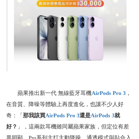
蘋果推出新一代 無線藍牙耳機
AirPods Pro 3
，
在音質、降噪等體驗上再度進化，也讓不少人好
奇：「
那我該買
AirPods Pro 3
還是
AirPods 3
就
好？
」，這兩款耳機雖同屬蘋果家族，但定位有差
異明顯，Pro系列主打主動降噪、通透模式與貼合入