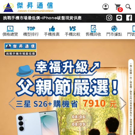
0
挑戰手機市場最低價~iPhone破盤現貨供應
價格總覽
機型排行
手機推薦
手機比較
舊機回收
門市據點
門號