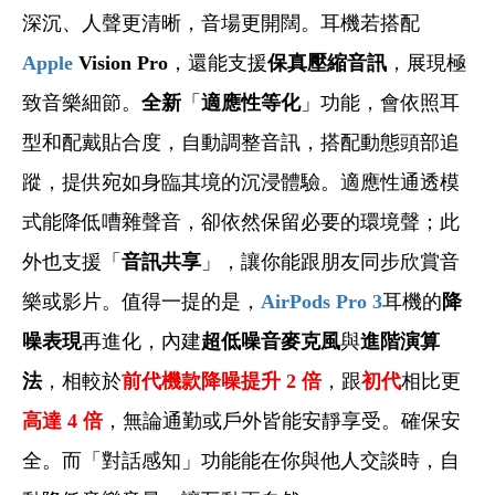
深沉、人聲更清晰，音場更開闊。耳機若搭配
Apple
Vision Pro
，還能支援
保真壓縮音訊
，展現極
致音樂細節。
全新
「
適應性等化
」功能，會依照耳
型和配戴貼合度，自動調整音訊，搭配動態頭部追
蹤，提供宛如身臨其境的沉浸體驗。適應性通透模
式能降低嘈雜聲音，卻依然保留必要的環境聲；此
外也支援「
音訊共享
」，讓你能跟朋友同步欣賞音
樂或影片。值得一提的是，
AirPods Pro 3
耳機的
降
噪表現
再進化，內建
超低噪音麥克風
與
進階演算
法
，相較於
前代機款降噪提升 2 倍
，跟
初代
相比更
高達 4 倍
，無論通勤或戶外皆能安靜享受。確保安
全。而「對話感知」功能能在你與他人交談時，自