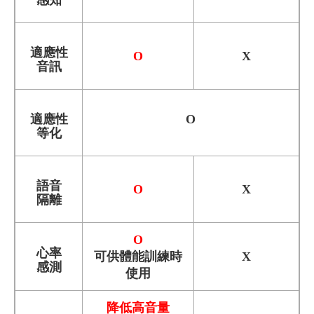
適應性
O
X
音訊
適應性
O
等化
語音
O
X
隔離
O
心率
可供體能訓練時
X
感測
使用
降低高音量