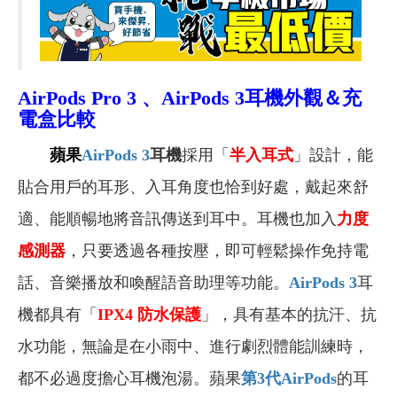
AirPods Pro 3
、AirPods 3耳機外觀＆充
電盒比較
蘋果
AirPods 3
耳機
採用「
半入耳式
」設計
，
能
貼合用戶的耳形、入耳角度也恰到好處，戴起來舒
適、能順暢地將音訊傳送到耳中。耳機也加入
力度
感測器
，只要透過各種按壓，即可輕鬆操作免持電
話、音樂播放和喚醒語音助理等功能。
AirPods 3
耳
機都具有「
IPX4
防水保護
」，具有基本的抗汗、抗
水功能，無論是在小雨中、進行劇烈體能訓練時，
都不必過度擔心耳機泡湯。蘋果
第3
代AirPods
的耳