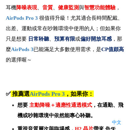
耳機
降噪表現
、
音質
、
健康監測
與
智慧功能體驗
，
AirPods Pro 3
很值得升級！尤其適合長時間配戴、
出差、運動或常在吵雜環境中使用的人；但如果你
只是想要
日常聆聽
、
預算有限
或
偏好開放耳感
，那
麼
AirPods 3
已能滿足大多數使用需求，是
CP
值頗高
的選擇喔～
✅
推薦選
AirPods Pro 3
，如果你：
想要
主動降噪＋適應性通透模式
，在通勤、飛
機或吵雜環境中依然能專心聆聽。
中文
重視音質層次與臨場感，
H2
晶片
帶來 低失