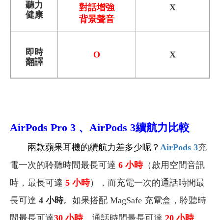
聽力
對話增強
X
健康
背景聲音
即時
O
X
翻譯
AirPods Pro 3
、AirPods 3
續航力比較
兩款蘋果耳機的續航力差多少呢？
AirPods 3
充
電一次的聆聽時間最長可達
6
小時
（啟用空間音訊
時，最長可達
5
小時
），而充電一次的通話時間最
長可達
4 小時
。如果搭配 MagSafe 充電盒，聆聽時
間最長可達
30
小時
、通話時間最長可達
20
小時
。