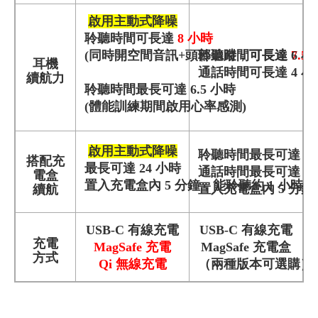
啟用主動式降噪
聆聽時間可長達
8 小時
(同時開空間音訊+頭部追蹤，可長達
聆聽時間可長達 6 小
7.5
耳機
通話時間可長達 4 小
續航力
聆聽時間最長可達 6.5 小時
(體能訓練期間啟用心率感測)
啟用主動式降噪
聆聽時間最長可達
3
搭配充
最長可達 24 小時
通話時間最長可達 20
電盒
置入充電盒內 5 分鐘，能聆聽約 1 小時。
置入充電盒內 5 分鐘
續航
USB-C 有線充電
USB-C 有線充電
充電
MagSafe 充電
MagSafe 充電盒
方式
Qi 無線充電
（兩種版本可選購）