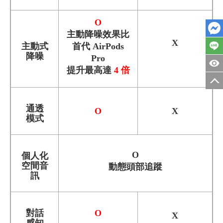
O
主動降噪效果比
X
主動式
首代 AirPods
降噪
Pro
提升最高達
4 倍
通透
O
X
模式
O
個人化
空間音
動態頭部追蹤
訊
對話
O
X
感知