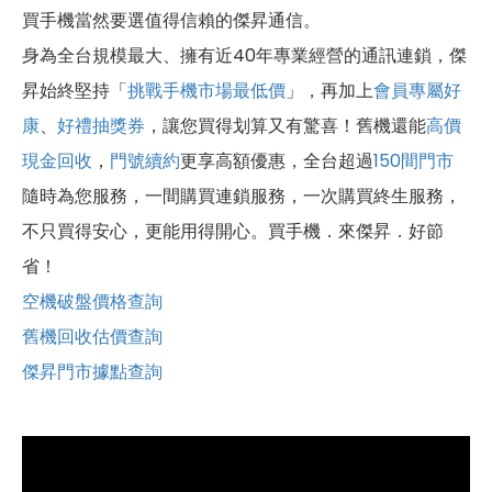
買手機當然要選值得信賴的傑昇通信。
身為全台規模最大、擁有近40年專業經營的通訊連鎖，傑
昇始終堅持「
挑戰手機市場最低價
」，再加上
會員專屬好
康
、
好禮抽獎券
，讓您買得划算又有驚喜！舊機還能
高價
現金回收
，
門號續約
更享高額優惠，全台超過
150間門市
隨時為您服務，一間購買連鎖服務，一次購買終生服務，
不只買得安心，更能用得開心。買手機．來傑昇．好節
省！
空機破盤價格查詢
舊機回收估價查詢
傑昇門市據點查詢