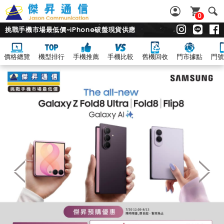
0
挑戰手機市場最低價~iPhone破盤現貨供應
價格總覽
機型排行
手機推薦
手機比較
舊機回收
門市據點
門號