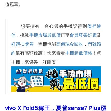
值冠軍。
想要擁有一台心儀的手機記得到
傑昇通
信
，挑戰
手機市場最低價
再享
會員尊榮好康
及
好禮抽獎券
，舊機也能
高價現金回收
，
門號續
約
還有高額優惠！快來看看
手機超低價格
！買
手機．來傑昇．好節省！
vivo X Fold5稱王，夏普sense7 Plus漲