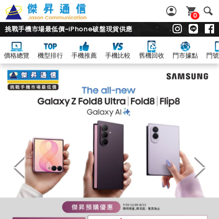
0
挑戰手機市場最低價~iPhone破盤現貨供應
價格總覽
機型排行
手機推薦
手機比較
舊機回收
門市據點
門號