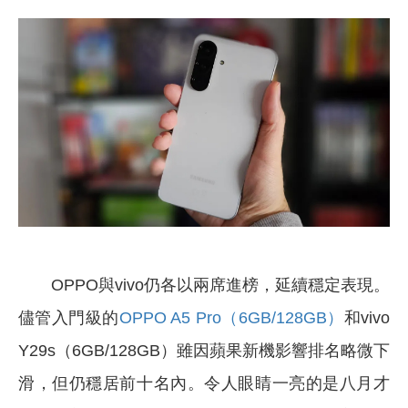
OPPO
與vivo仍各以兩席進榜，延續穩定表現。
儘管入門級的
OPPO A5 Pro（6GB/128GB）
和vivo
Y29s（6GB/128GB）雖因蘋果新機影響排名略微下
滑，但仍穩居前十名內。令人眼睛一亮的是八月才