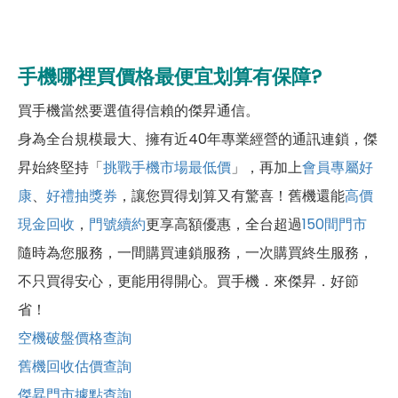
手機哪裡買價格最便宜划算有保障?
買手機當然要選值得信賴的傑昇通信。
身為全台規模最大、擁有近40年專業經營的通訊連鎖，傑
昇始終堅持「
挑戰手機市場最低價
」，再加上
會員專屬好
康
、
好禮抽獎券
，讓您買得划算又有驚喜！舊機還能
高價
現金回收
，
門號續約
更享高額優惠，全台超過
150間門市
隨時為您服務，一間購買連鎖服務，一次購買終生服務，
不只買得安心，更能用得開心。買手機．來傑昇．好節
省！
空機破盤價格查詢
舊機回收估價查詢
傑昇門市據點查詢