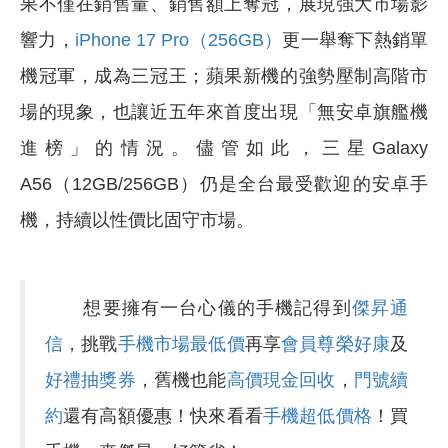
果不僅在銷售量、銷售額上奪冠，展現強大市場影
響力，
iPhone 17 Pro（256GB）
更一舉奪下熱銷單
機冠軍，成為三冠王；蘋果新機的強勢壓制高階市
場的現象，也讓近五年來首度出現「無安卓旗艦機
進榜」的情況。儘管如此，三星Galaxy
A56（12GB/256GB）仍是全台最受歡迎的安卓手
機，持續以性價比固守市場。
想要擁有一台心儀的手機記得到
傑昇通
信
，挑戰
手機市場最低價
再享
會員尊榮好康
及
好禮抽獎券
，舊機也能
高價現金回收
，
門號續
約
還有高額優惠！快來看看
手機超低價格
！買