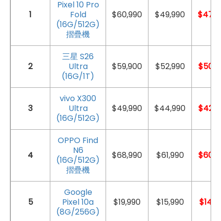
Pixel 10 Pro
1
Fold
$60,990
$49,990
$47,9
(16G/512G)
摺疊機
三星 S26
2
Ultra
$59,900
$52,990
$50,9
(16G/1T)
vivo X300
3
Ultra
$49,990
$44,990
$42,9
(16G/512G)
OPPO Find
N6
4
$68,990
$61,990
$60,9
(16G/512G)
摺疊機
Google
5
Pixel 10a
$19,990
$15,990
$14,9
(8G/256G)