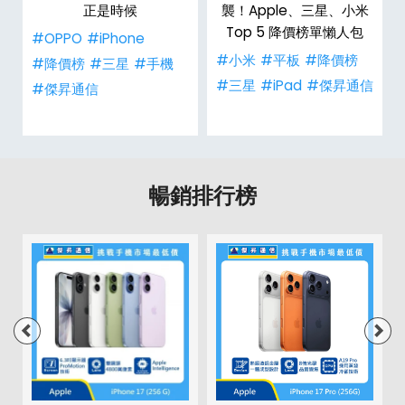
二
正是時候
襲！Apple、三星、小米
Top 5 降價榜單懶人包
#OPPO
#iPhone
#小米
#平板
#降價榜
#降價榜
#三星
#手機
#三星
#iPad
#傑昇通信
#傑昇通信
暢銷排行榜