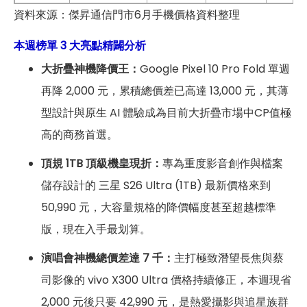
資料來源：傑昇通信門市6月手機價格資料整理
本週榜單 3 大亮點精闢分析
大折疊神機降價王：
Google Pixel 10 Pro Fold 單週
再降 2,000 元，累積總價差已高達 13,000 元，其薄
型設計與原生 AI 體驗成為目前大折疊市場中CP值極
高的商務首選。
頂規 1TB 頂級機皇現折：
專為重度影音創作與檔案
儲存設計的 三星 S26 Ultra (1TB) 最新價格來到
50,990 元，大容量規格的降價幅度甚至超越標準
版，現在入手最划算。
演唱會神機總價差達 7 千：
主打極致潛望長焦與蔡
司影像的 vivo X300 Ultra 價格持續修正，本週現省
2,000 元後只要 42,990 元，是熱愛攝影與追星族群