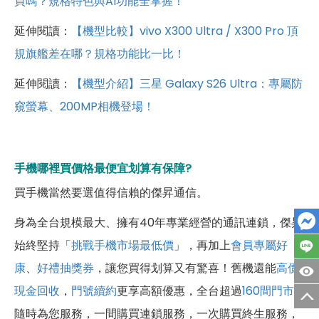
買嗎？規格特色與AI功能全掌握！
延伸閱讀：
【機型比較】vivo X300 Ultra / X300 Pro 頂
規旗艦差在哪？規格功能比一比！
延伸閱讀：
【機型介紹】三星 Galaxy S26 Ultra：專屬防
窺螢幕、200MP相機登場！
手機哪裡買價格最便宜划算有保障?
買手機當然要選值得信賴的傑昇通信。
身為全台規模最大、擁有40年專業經營的通訊連鎖，傑昇
始終堅持「
挑戰手機市場最低價
」，再加上
會員專屬好
康
、
好禮抽獎券
，讓您買得划算又有驚喜！舊機還能
高價
現金回收
，
門號續約
更享高額優惠，全台超過
160間門市
隨時為您服務，一間購買連鎖服務，一次購買終生服務，