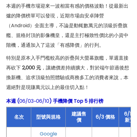
本週的手機市場迎來一波相當有感的價格波動！從最新出
爐的降價榜單可以發現，近期市場由安卓陣營
（Android）全面主導，不論是動輒數萬元的頂級折疊旗
艦、規格封頂的影像機皇，還是主打極致性價比的小資中
階機，通通加入了這波「有感降價」的行列。
特別是原本入手門檻較高的折疊與大螢幕旗艦，單週直接
再砍下
2,000 元
，讓總價差持續擴大，對於端午節過後想
換新機、追求頂級拍照體驗或商務多工的消費者來說，本
週絕對是現賺萬元以上的最佳切入點！
本週 (
06/03~06/10
) 手機降價 Top 5 排行榜
建議售
6/10
名次
型號與規格
6/3 價格
價
新賣
Google