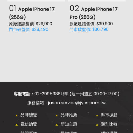
01
02
Apple iPhone 17
Apple iPhone 17
(256G)
Pro (256G)
(
原廠建議售價: $29,900
原廠建議售價: $39,900
原
門市破盤價: $28,490
門市破盤價: $36,790
門
客服電話：
02-29959861 轉1 (週一到週五 09:00-17:00)
jason.service@jyes.com.tw
品牌總覽
品牌推薦
縣市據點
電信總覽
新知主題
類別比較