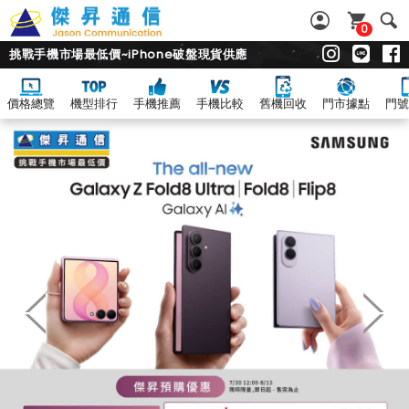
0
挑戰手機市場最低價~iPhone破盤現貨供應
價格總覽
機型排行
手機推薦
手機比較
舊機回收
門市據點
門號