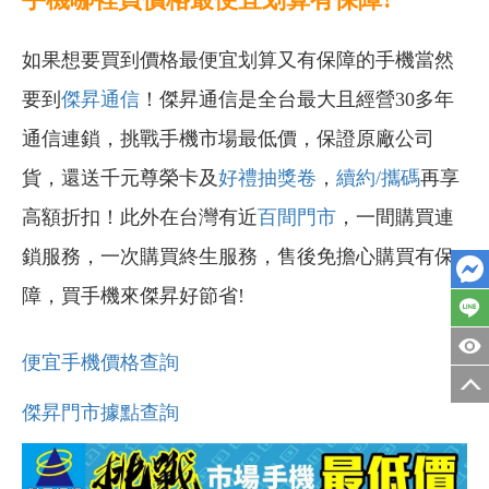
如果想要買到價格最便宜划算又有保障的手機當然
要到
傑昇通信
！傑昇通信是全台最大且經營30多年
通信連鎖，挑戰手機市場最低價，保證原廠公司
貨，還送千元尊榮卡及
好禮抽獎卷
，
續約/攜碼
再享
高額折扣！此外在台灣有近
百間門市
，一間購買連
鎖服務，一次購買終生服務，售後免擔心購買有保
障，買手機來傑昇好節省!
便宜手機價格查詢
傑昇門市據點查詢