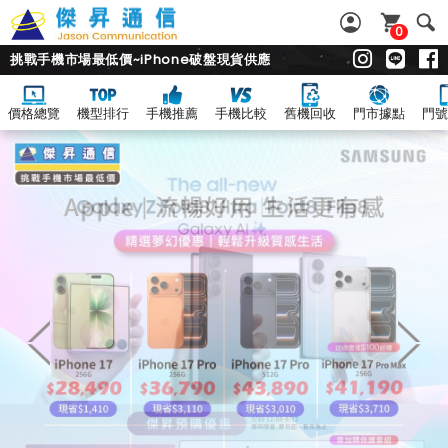
0
挑戰手機市場最低價~iPhone破盤現貨供應
價格總覽
機型排行
手機推薦
手機比較
舊機回收
門市據點
門號