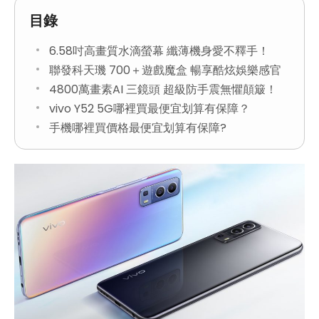
目錄
6.58吋高畫質水滴螢幕 纖薄機身愛不釋手！
聯發科天璣 700＋遊戲魔盒 暢享酷炫娛樂感官
4800萬畫素AI 三鏡頭 超級防手震無懼顛簸！
vivo Y52 5G哪裡買最便宜划算有保障？
手機哪裡買價格最便宜划算有保障?