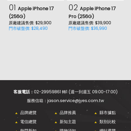
01
02
Apple iPhone 17
Apple iPhone 17
(256G)
Pro (256G)
(
原廠建議售價: $29,900
原廠建議售價: $39,900
原
門市破盤價: $28,490
門市破盤價: $36,990
門
客服電話：
02-29959861 轉1 (週一到週五 09:00-17:00)
jason.service@jyes.com.tw
品牌總覽
品牌推薦
縣市據點
電信總覽
新知主題
類別比較
熱門新知
購物須知
網站導覽