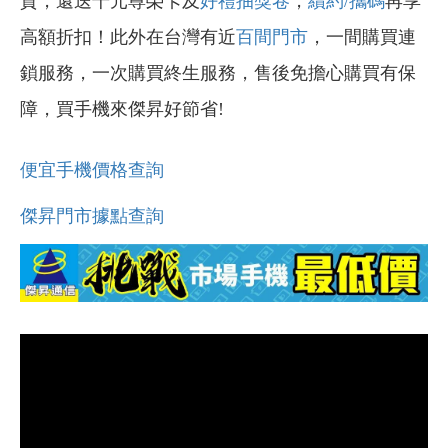
貨，還送千元尊榮卡及
好禮抽獎卷
，
續約/攜碼
再享
高額折扣！此外在台灣有近
百間門市
，一間購買連
鎖服務，一次購買終生服務，售後免擔心購買有保
障，買手機來傑昇好節省!
便宜手機價格查詢
傑昇門市據點查詢