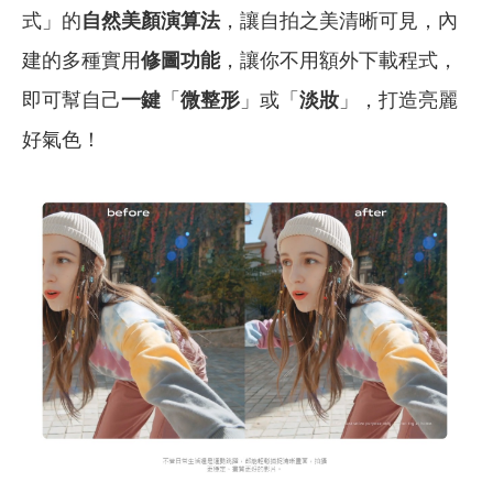
式」的
自然美顏演算法
，讓自拍之美清晰可見，內
建的多種實用
修圖功能
，讓你不用額外下載程式，
即可幫自己
一鍵
「
微整形
」或「
淡妝
」，打造亮麗
好氣色！