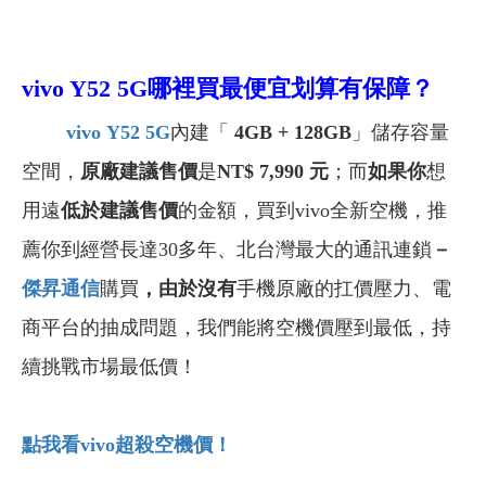
vivo Y52 5G
哪裡買最便宜划算有保障？
vivo
Y52 5G
內建「
4GB + 128GB
」儲存容量
空間，
原廠建議售價
是
NT$
7,990 元
；而
如果你
想
用遠
低於建議售價
的金額，買到vivo全新空機，推
薦你到經營長達30多年、北台灣最大的通訊連鎖
－
傑昇通信
購買
，由於沒有
手機原廠的扛價壓力、電
商平台的抽成問題，我們能將空機價壓到最低，持
續挑戰市場最低價！
點我看vivo
超殺空機價！