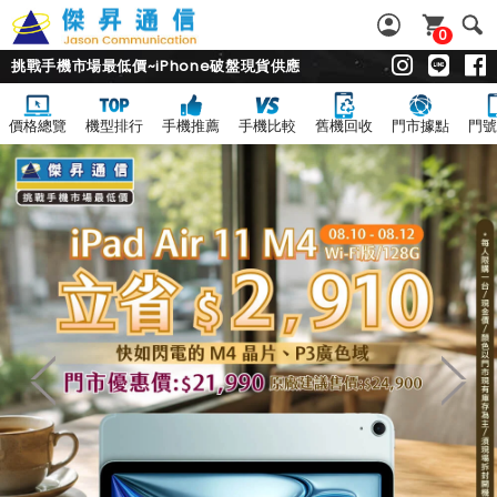
0
挑戰手機市場最低價~iPhone破盤現貨供應
價格總覽
機型排行
手機推薦
手機比較
舊機回收
門市據點
門號