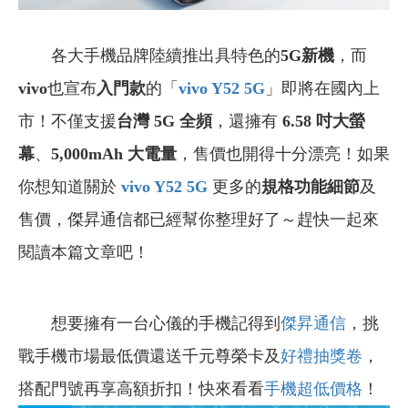
各大手機品牌陸續推出具特色的
5G新機
，而
vivo
也宣布
入門款
的「
vivo Y52 5G
」即將在國內上
市！不僅支援
台灣 5G 全頻
，還擁有
6.58 吋大螢
幕
、
5,000mAh 大電量
，售價也開得十分漂亮！如果
你想知道關於
vivo Y52 5G
更多的
規格功能細節
及
售價，傑昇通信都已經幫你整理好了～趕快一起來
閱讀本篇文章吧！
想要擁有一台心儀的手機記得到
傑昇通信
，挑
戰手機市場最低價還送千元尊榮卡及
好禮抽獎卷
，
搭配門號再享高額折扣！快來看看
手機超低價格
！