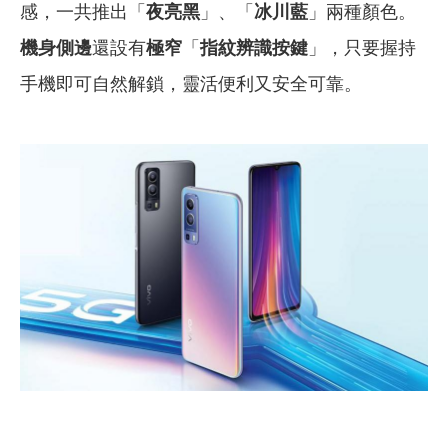
感，一共推出「
夜亮黑
」、「
冰川藍
」兩種顏色。
機身側邊
還設有
極窄
「
指紋辨識按鍵
」，只要握持
手機即可自然解鎖，靈活便利又安全可靠。