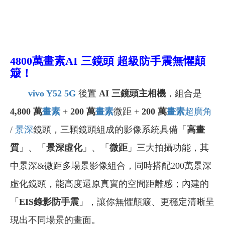
4800萬畫素AI 三鏡頭 超級防手震無懼顛
簸！
vivo
Y52 5G
後置
AI 三鏡頭主相機
，組合是
4,800 萬
畫素
+
200
萬
畫素
微距 +
200 萬
畫素
超廣角
/
景深
鏡頭，
三顆鏡頭組成的影像系統具備「
高畫
質
」、「
景深虛化
」、「
微距
」三大拍攝功能，其
中景深&微距多場景影像組合，同時搭配200萬景深
虛化鏡頭，能高度還原真實的空間距離感；內建的
「
EIS錄影防手震
」，讓你無懼顛簸、更穩定清晰呈
現出不同場景的畫面。