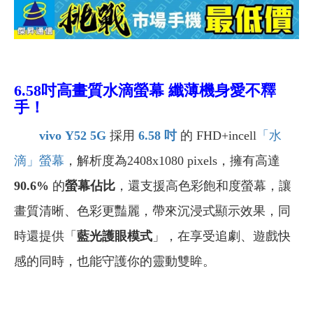
6.58吋高畫質水滴螢幕 纖薄機身愛不釋
手！
vivo
Y52 5G
採用
6.58
吋
的 FHD+incell
「水
滴」螢幕
，解析度為2408x1080 pixels，擁有高達
90.6%
的
螢幕佔比
，還支援高色彩飽和度螢幕，讓
畫質清晰、⾊彩更豔麗，帶來沉浸式顯示效果，同
時還提供「
藍光護眼模式
」，在享受追劇、遊戲快
感的同時，也能守護你的靈動雙眸。