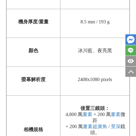
機身厚度/重量
8.5 mm / 193 g
顏色
冰川藍
、
夜亮黑
螢幕解析度
2408x1080 pixels
後置三鏡頭：
4,800 萬
畫素
+ 200 萬
畫素
微
距
+ 200 萬
畫素
超廣角
/
景深
鏡
相機規格
頭。