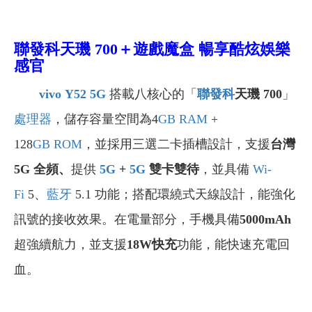
聯發科天璣 700＋遊戲魔盒
暢享酷炫娛樂
感官
vivo
Y52 5G
搭載八核心的「
聯發科
天璣 700
」
處理器
，儲存容量空間為4
GB
RAM
+
128
GB
ROM
，並採用三選二卡插槽設計，支援
台灣
5G 全頻、
提供
5G
+
5G
雙卡雙待
，並具備
Wi-
Fi
5、
藍牙
5.1 功能；搭配環繞式天線設計，能強化
訊號的接收效果。在電量部分，手機具備
5000mAh
超強續航力，並支援
18W快充
功能，能快速充電回
血。