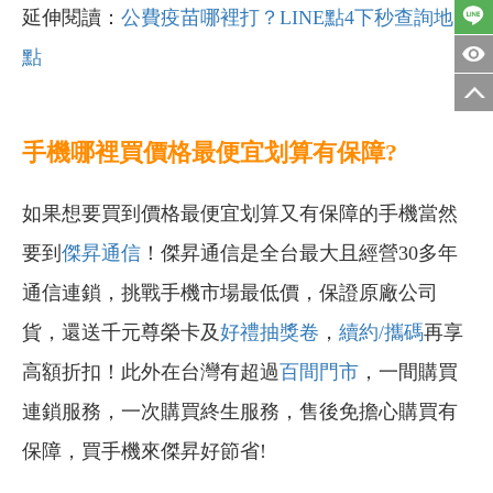
延伸閱讀：
公費疫苗哪裡打？LINE點4下秒查詢地
點
手機哪裡買價格最便宜划算有保障?
如果想要買到價格最便宜划算又有保障的手機當然
要到
傑昇通信
！傑昇通信是全台最大且經營30多年
通信連鎖，挑戰手機市場最低價，保證原廠公司
貨，還送千元尊榮卡及
好禮抽獎卷
，
續約/攜碼
再享
高額折扣！此外在台灣有超過
百間門市
，一間購買
連鎖服務，一次購買終生服務，售後免擔心購買有
保障，買手機來傑昇好節省!