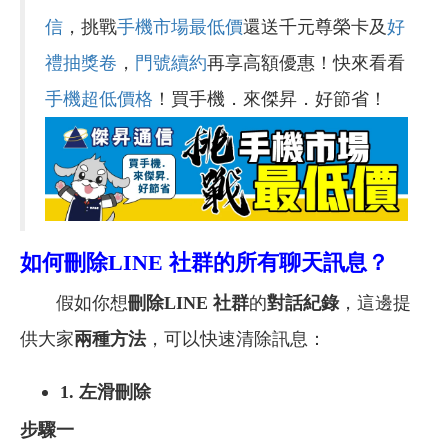
信
，挑戰
手機市場最低價
還送千元尊榮卡及
好
禮抽獎卷
，
門號續約
再享高額優惠！快來看看
手機超低價格
！買手機．來傑昇．好節省！
如何刪除LINE 社群的所有聊天訊息？
假如你想
刪除LINE 社群
的
對話紀錄
，這邊提
供大家
兩種方法
，可以快速清除訊息：
1.
左滑刪除
步驟一