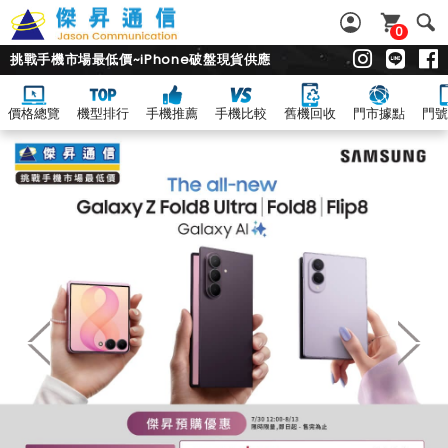
0
挑戰手機市場最低價~iPhone破盤現貨供應
價格總覽
機型排行
手機推薦
手機比較
舊機回收
門市據點
門號