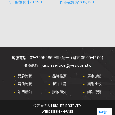
門市破盤價: $28,490
門市破盤價: $36,790
門
客服電話：
02-29959861 轉1 (週一到週五 09:00-17:00)
jason.service@jyes.com.tw
品牌總覽
品牌推薦
縣市據點
電信總覽
新知主題
類別比較
熱門新知
購物須知
網站導覽
傑昇通信 ALL RIGHTS RESERVED.
中文
WEBDESIGN - GRNET