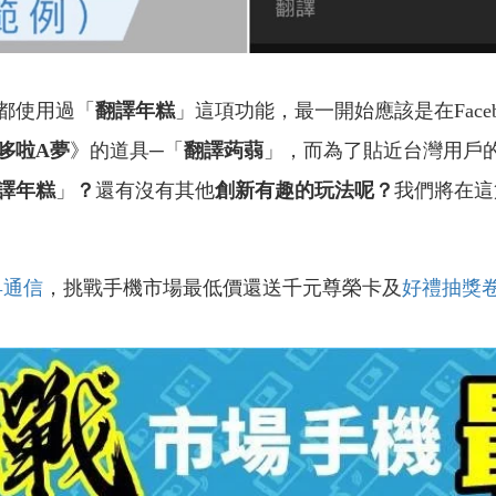
都使用過「
翻譯年糕
」這項功能，最一開始應該是在Face
哆啦A夢
》的道具─「
翻譯蒟蒻
」，而為了貼近台灣用戶
譯年糕
」
？
還有沒有其他
創新有趣的玩法呢？
我們將在這
昇通信
，挑戰手機市場最低價還送千元尊榮卡及
好禮抽獎