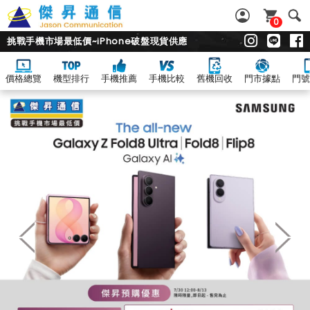
0
挑戰手機市場最低價~iPhone破盤現貨供應
價格總覽
機型排行
手機推薦
手機比較
舊機回收
門市據點
門號