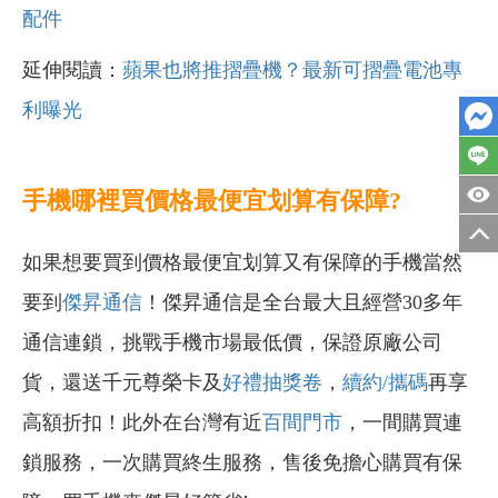
配件
延伸閱讀：
蘋果也將推摺疊機？最新可摺疊電池專
利曝光
手機哪裡買價格最便宜划算有保障?
如果想要買到價格最便宜划算又有保障的手機當然
要到
傑昇通信
！傑昇通信是全台最大且經營30多年
通信連鎖，挑戰手機市場最低價，保證原廠公司
貨，還送千元尊榮卡及
好禮抽獎卷
，
續約/攜碼
再享
高額折扣！此外在台灣有近
百間門市
，一間購買連
鎖服務，一次購買終生服務，售後免擔心購買有保