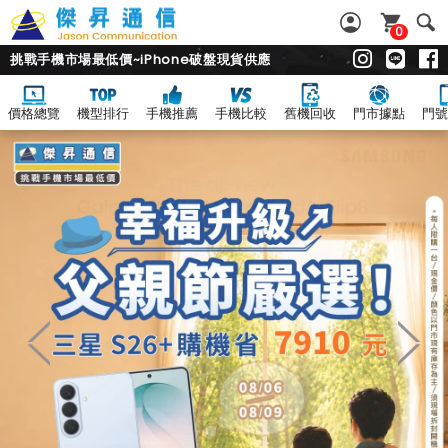
0
挑戰手機市場最低價~iPhone破盤現貨供應
價格總覽
機型排行
手機推薦
手機比較
舊機回收
門市據點
門號