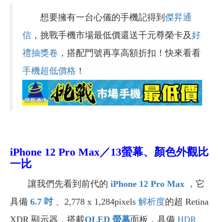
想要擁有一台心儀的手機記得到
傑昇通
信
，挑戰手機市場最低價還送千元尊榮卡及
好
禮抽獎卷
，搭配門號再享高額折扣！快來看看
手機超低價格
！
iPhone 12 Pro Max／13螢幕、顏色外觀比
一比
讓我們先看到前代的
iPhone 12 Pro Max
，它
具備
6.7
吋
、2,778 x 1,284pixels
解析度
的超 Retina
XDR 顯示器，搭載
OLED
螢幕
面板，具備
HDR
、