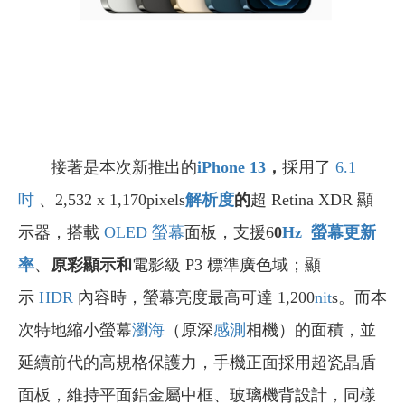
接著是本次新推出的
iPhone 13
，
採用了
6.1
吋
、2,532 x 1,170pixels
解析度
的
超 Retina XDR 顯
示器，搭載
OLED 螢幕
面板，支援6
0
Hz
螢幕更新
率
、
原彩顯示和
電影級 P3 標準廣色域；顯
示
HDR
內容時，螢幕亮度最高可達 1,200
nit
s。而本
次特地縮小螢幕
瀏海
（原深
感測
相機）的面積，並
延續前代的高規格保護力，手機正面採用超瓷晶盾
面板，維持平面鋁金屬中框、玻璃機背設計，同樣