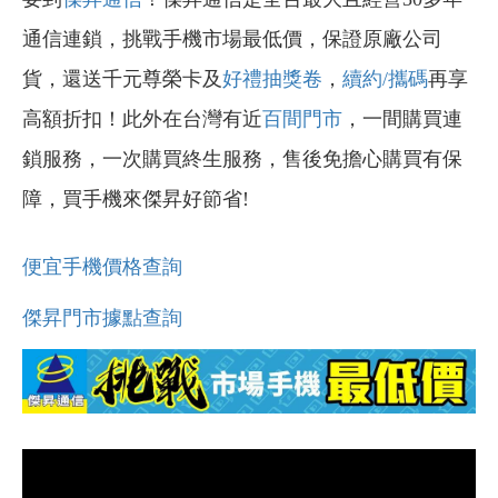
通信連鎖，挑戰手機市場最低價，保證原廠公司
貨，還送千元尊榮卡及
好禮抽獎卷
，
續約/攜碼
再享
高額折扣！此外在台灣有近
百間門市
，一間購買連
鎖服務，一次購買終生服務，售後免擔心購買有保
障，買手機來傑昇好節省!
便宜手機價格查詢
傑昇門市據點查詢