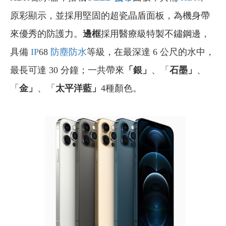
原彩顯示，並採用堅固的超瓷晶盾面板，為機身帶
來優秀的防護力。
邊框
採用醫療級特製不鏽鋼邊，
具備
IP
68
防塵防水
等級，在最深達 6 公尺的水中，
最長可達 30 分鐘；一共帶來
「銀」
、「
石墨」
、
「
金」
、「
太平洋藍」
4種顏色。