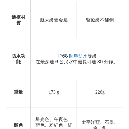
邊框材
航太級鋁金屬
醫療級不鏽鋼
質
防水功
IP
68
防塵防水
等級
能
在最深達 6 公尺水中最長可達 30 分鐘。
重量
173
g
226g
星光色、午夜色、
太平洋藍、石墨、
顏色
藍色、粉紅色、紅
金、銀