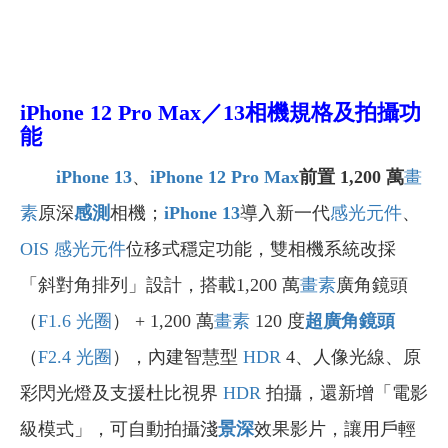
iPhone 12 Pro Max／13相機規格及拍攝功
能
iPhone 13
、
iPhone 12 Pro Max
前置 1,200 萬
畫
素
原深
感測
相機；
iPhone 13
導入新一代
感光元件
、
OIS
感光元件
位移式穩定功能，雙相機系統改採
「斜對角排列」設計，搭載1,200 萬
畫素
廣角鏡頭
（
F1.6 光圈
） + 1,200 萬
畫素
120 度
超廣角鏡頭
（
F2.4 光圈
），內建智慧型
HDR
4、人像光線、原
彩閃光燈及支援杜比視界
HDR
拍攝，還新增「電影
級模式」，可自動拍攝淺
景深
效果影片，讓用戶輕