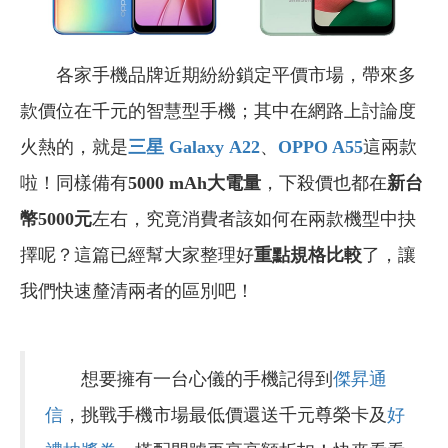
各家手機品牌近期紛紛鎖定平價市場，帶來多
款價位在千元的智慧型手機；其中在網路上討論度
火熱的，就是
三星
Galaxy
A22
、
OPPO A55
這兩款
啦！同樣備有
5000 mAh大電量
，下殺價也都在
新台
幣5000元
左右，究竟消費者該如何在兩款機型中抉
擇呢？這篇已經幫大家整理好
重點規格比較
了，讓
我們快速釐清兩者的區別吧！
想要擁有一台心儀的手機記得到
傑昇通
信
，挑戰手機市場最低價還送千元尊榮卡及
好