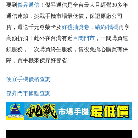
要到
傑昇通信
！傑昇通信是全台最大且經營30多年
通信連鎖，挑戰手機市場最低價，保證原廠公司
貨，還送千元尊榮卡及
好禮抽獎卷
，
續約/攜碼
再享
高額折扣！此外在台灣有近
百間門市
，一間購買連
鎖服務，一次購買終生服務，售後免擔心購買有保
障，買手機來傑昇好節省!
便宜手機價格查詢
傑昇門市據點查詢