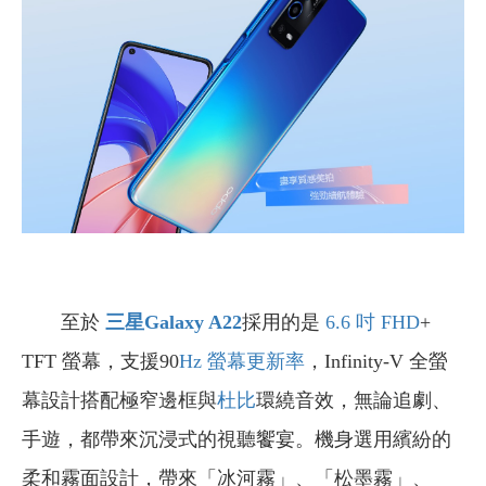
至於
三星Galaxy A22
採用的是
6.6 吋
FHD
+
TFT 螢幕，支援90
Hz
螢幕更新率
，Infinity-V 全螢
幕設計搭配極窄邊框與
杜比
環繞音效，無論追劇、
手遊，都帶來沉浸式的視聽饗宴。機身選用繽紛的
柔和霧面設計，帶來「冰河霧」、「松墨霧」、