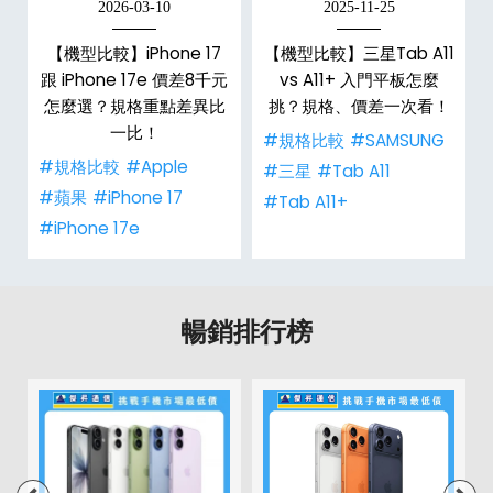
2026-03-10
2025-11-25
d
【機型比較】iPhone 17
【機型比較】三星Tab A11
機
跟 iPhone 17e 價差8千元
vs A11+ 入門平板怎麼
怎麼選？規格重點差異比
挑？規格、價差一次看！
一比！
#規格比較
#SAMSUNG
#規格比較
#Apple
#三星
#Tab A11
#蘋果
#iPhone 17
#Tab A11+
#iPhone 17e
暢銷排行榜