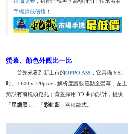
禮抽獎卷
，搭配門號再享高額折扣！快來看看
手機超低價格
！
螢幕、顏色外觀比一比
首先來看到新上市的
OPPO A55
，它具備 6.51
吋、1,600 x 720pixels 解析度護眼靈點全螢幕，左上
角設有前鏡頭挖孔；背蓋採用 3D 曲面設計，提供
「
星鑽黑
」、「
彩虹藍
」兩種款式。