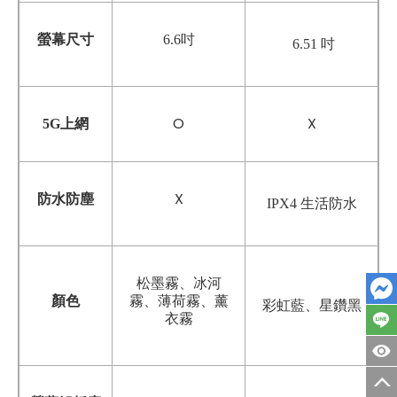
螢幕尺寸
6.6
吋
6.51 吋
O
X
5G上網
X
防水防塵
IPX4 生活防水
松墨霧、冰河
顏色
霧、薄荷霧、薰
彩虹藍、星鑽黑
衣霧