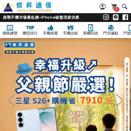
0
挑戰手機市場最低價~iPhone破盤現貨供應
價格總覽
機型排行
手機推薦
手機比較
舊機回收
門市據點
門號