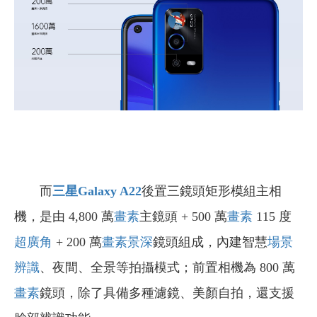
而
三星Galaxy A22
後置三鏡頭矩形模組主相
機，是由 4,800 萬
畫素
主鏡頭 + 500 萬
畫素
115 度
超廣角
+ 200 萬
畫素
景深
鏡頭組成，內建智慧
場景
辨識
、夜間、全景等拍攝模式；前置相機為 800 萬
畫素
鏡頭，除了具備多種濾鏡、美顏自拍，還支援