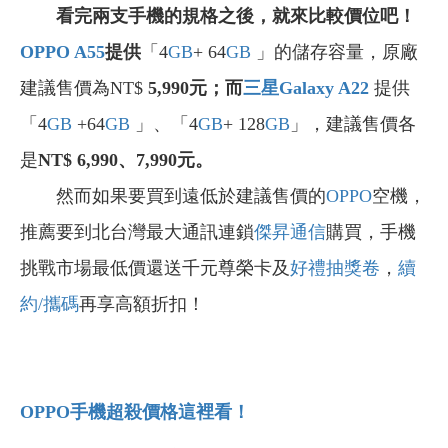
看完兩支手機的規格之後，就來比較價位吧！
OPPO A55
提供
「4
GB
+ 64
GB
」的儲存容量，
原廠
建議售價為NT$
5,990
元；而
三星
Galaxy A22
提供
「4
GB
+64
GB
」、
「4
GB
+ 128
GB
」
，
建議售價各
是
NT$
6,990
、
7
,990
元。
然而如果要買到遠低於建議售價的
OPPO
空機，
推薦要到北台灣最大通訊連鎖
傑昇通信
購買，手機
挑戰市場最低價還送千元尊榮卡及
好禮抽獎卷
，
續
約/攜碼
再享高額折扣！
OPPO
手機超殺價格這裡看！