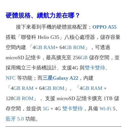
硬體規格、續航力差在哪？
接下來看到手機的硬體規格配置；
OPPO A55
搭載「聯發科 Helio G35」八核心處理器，儲存容量
空間內建 「4
GB
RAM
+ 64
GB
ROM
」，可透過
microSD 記憶卡，最高擴充至 256
GB
儲存空間，並
採用獨立三卡插槽設計、支援4G 與
雙卡雙待
、
NFC
等功能；而
三星Galaxy A22
，內建
「4
GB
RAM
+ 64
GB
ROM
」、「4
GB
RAM
+
128
GB
ROM
」， 支援 microSD 記憶卡擴充 1TB 儲
存空間，並提供
5G
+ 4G
雙卡雙待
，具備
Wi-Fi
5、
藍牙 5.0
功能。