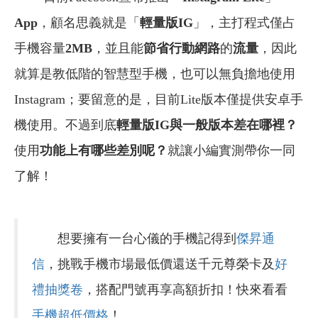
App
，顧名思義就是「
輕量版IG
」，主打程式僅占
手機容量
2MB
，並且能
節省行動網路
的
流量
，因此
就算是教低階的智慧型手機，也可以無負擔地使用
Instagram；要留意的是，目前Lite版本僅提供安卓手
機使用。不過到底
輕量版IG與一般版本差在哪裡？
使用
功能上有哪些差別呢？
就讓小編實測帶你一同
了解！
想要擁有一台心儀的手機記得到
傑昇通
信
，挑戰手機市場最低價還送千元尊榮卡及
好
禮抽獎卷
，搭配門號再享高額折扣！快來看看
手機超低價格
！