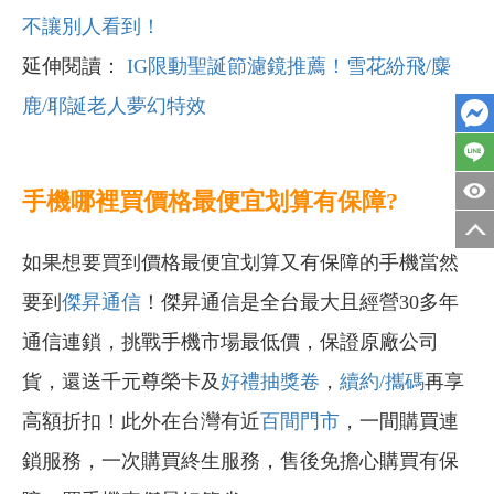
不讓別人看到！
延伸閱讀：
IG限動聖誕節濾鏡推薦！雪花紛飛/麋
鹿/耶誕老人夢幻特效
手機哪裡買價格最便宜划算有保障?
如果想要買到價格最便宜划算又有保障的手機當然
要到
傑昇通信
！傑昇通信是全台最大且經營30多年
通信連鎖，挑戰手機市場最低價，保證原廠公司
貨，還送千元尊榮卡及
好禮抽獎卷
，
續約/攜碼
再享
高額折扣！此外在台灣有近
百間門市
，一間購買連
鎖服務，一次購買終生服務，售後免擔心購買有保