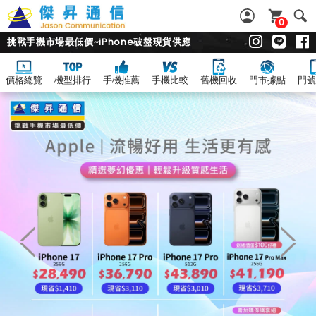
0
挑戰手機市場最低價~iPhone破盤現貨供應
價格總覽
機型排行
手機推薦
手機比較
舊機回收
門市據點
門號