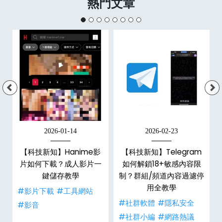
熱門文章
2026-01-14
2026-02-23
【科技新知】Hanime影
【科技新知】Telegram
戶
片如何下載？成人影片一
如何解鎖18+敏感內容限
鍵儲存教學
制？群組/頻道內容過濾停
用全教學
#影片下載
#工具網站
#社群軟體
#隱私安全
#影音
#社群小編
#網路熱議