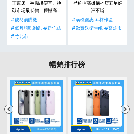
戰
正東店｜手機超便宜、挑
昇通信高雄楠梓店五星好
生
戰市場最低價、舊機高價
評不斷
現金回收
#破盤價購機
#購機優惠
#楠梓區
#低月租吃到飽
#新竹縣
#繳費送衛生紙
#高雄市
#竹北市
暢銷排行榜