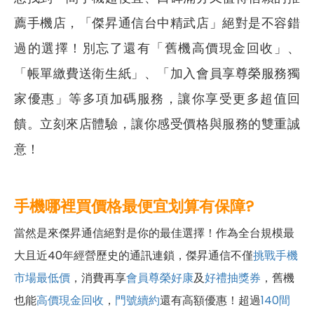
薦手機店，「傑昇通信台中精武店」絕對是不容錯
過的選擇！別忘了還有「舊機高價現金回收」、
「帳單繳費送衛生紙」、「加入會員享尊榮服務獨
家優惠」等多項加碼服務，讓你享受更多超值回
饋。立刻來店體驗，讓你感受價格與服務的雙重誠
意！
手機哪裡買價格最便宜划算有保障?
當然是來傑昇通信絕對是你的最佳選擇！作為全台規模最
大且近40年經營歷史的通訊連鎖，傑昇通信不僅
挑戰手機
市場最低價
，消費再享
會員尊榮好康
及
好禮抽獎券
，舊機
也能
高價現金回收
，
門號續約
還有高額優惠！超過
140間