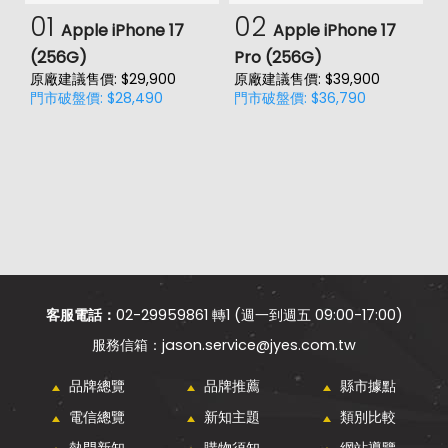
01
02
Apple iPhone 17
Apple iPhone 17
(256G)
Pro (256G)
(
原廠建議售價: $29,900
原廠建議售價: $39,900
原
門市破盤價: $28,490
門市破盤價: $36,790
門
客服電話：
02-29959861 轉1 (週一到週五 09:00-17:00)
jason.service@jyes.com.tw
品牌總覽
品牌推薦
縣市據點
電信總覽
新知主題
類別比較