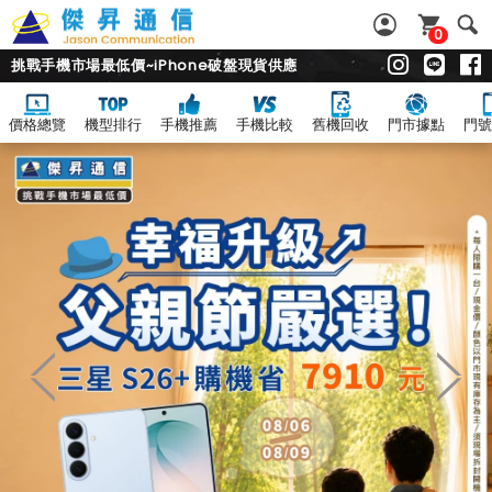
0
挑戰手機市場最低價~iPhone破盤現貨供應
價格總覽
機型排行
手機推薦
手機比較
舊機回收
門市據點
門號