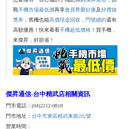
戰
手機市場最低價
再享
會員尊榮好康
及
好禮抽
獎券
，舊機也能
高價現金回收
，
門號續約
還有
高額優惠！快來看看
手機超低價格
！買手機．
來傑昇．好節省！
傑昇通信-
台中精武店相關資訊
門市電話：(04)2212-0818
門市地址：
台中市東區精武東路202號
營業時間：