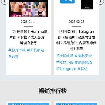
2026-01-14
2026-02-23
x
【科技新知】Hanime影
【科技新知】Telegram
6
片如何下載？成人影片一
如何解鎖18+敏感內容限
數
鍵儲存教學
制？群組/頻道內容過濾停
用全教學
#影片下載
#工具網站
事
#社群軟體
#隱私安全
#影音
#社群小編
#網路熱議
#Telegram
#群組
暢銷排行榜