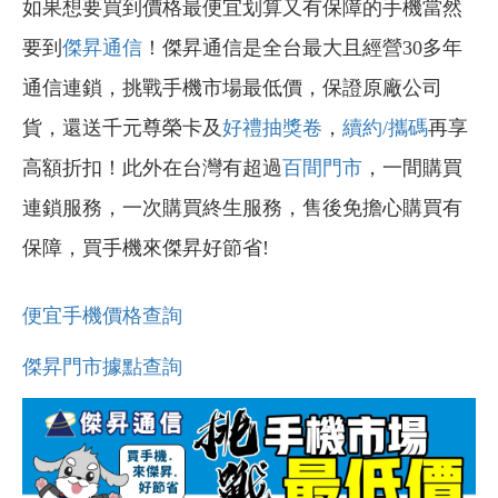
如果想要買到價格最便宜划算又有保障的手機當然
要到
傑昇通信
！傑昇通信是全台最大且經營30多年
通信連鎖，挑戰手機市場最低價，保證原廠公司
貨，還送千元尊榮卡及
好禮抽獎卷
，
續約/攜碼
再享
高額折扣！此外在台灣有超過
百間門市
，一間購買
連鎖服務，一次購買終生服務，售後免擔心購買有
保障，買手機來傑昇好節省!
便宜手機價格查詢
傑昇門市據點查詢