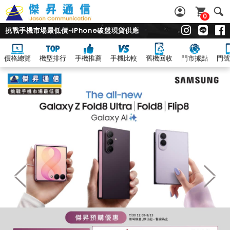
0
挑戰手機市場最低價~iPhone破盤現貨供應
價格總覽
機型排行
手機推薦
手機比較
舊機回收
門市據點
門號