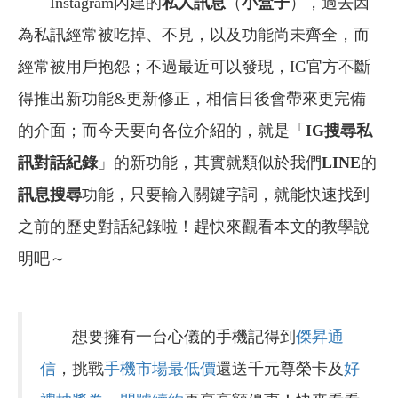
Instagram內建的
私人訊息
（
小盒子
），過去因
為私訊經常被吃掉、不見，以及功能尚未齊全，而
經常被用戶抱怨；不過最近可以發現，IG官方不斷
得推出新功能&更新修正，相信日後會帶來更完備
的介面；而今天要向各位介紹的，就是「
IG搜尋私
訊對話紀錄
」的新功能，其實就類似於我們
LINE
的
訊息搜尋
功能，只要輸入關鍵字詞，就能快速找到
之前的歷史對話紀錄啦！趕快來觀看本文的教學說
明吧～
想要擁有一台心儀的手機記得到
傑昇通
信
，挑戰
手機市場最低價
還送千元尊榮卡及
好