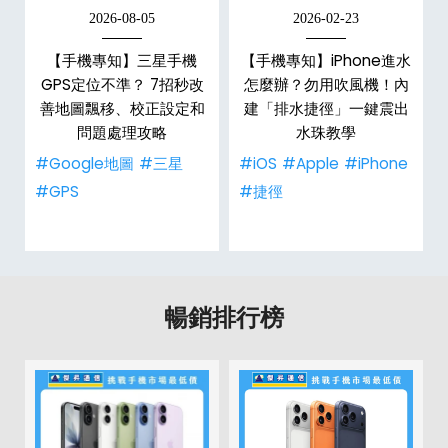
2026-08-05
2026-02-23
白
【手機專知】三星手機
【手機專知】iPhone進水
關
GPS定位不準？ 7招秒改
怎麼辦？勿用吹風機！內
整
善地圖飄移、校正設定和
建「排水捷徑」一鍵震出
問題處理攻略
水珠教學
#Google地圖
#三星
#iOS
#Apple
#iPhone
#GPS
#捷徑
暢銷排行榜