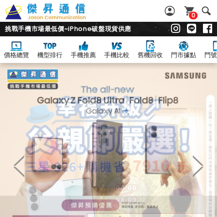
0
挑戰手機市場最低價~iPhone破盤現貨供應
價格總覽
機型排行
手機推薦
手機比較
舊機回收
門市據點
門號