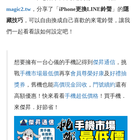
magic2.tw
，分享了「
iPhone更換LINE鈴聲
」的
隱
藏技巧
，可以自由換成自己喜歡的來電鈴聲，讓我
們一起看看該如何設定吧！
想要擁有一台心儀的手機記得到
傑昇通信
，挑
戰
手機市場最低價
再享
會員尊榮好康
及
好禮抽
獎券
，舊機也能
高價現金回收
，
門號續約
還有
高額優惠！快來看看
手機超低價格
！買手機．
來傑昇．好節省！