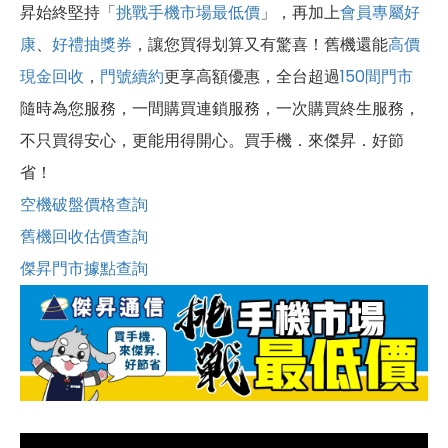
昇始終堅持「
挑戰手機市場最低價
」，再加上
會員專屬好
康
、
好禮抽獎券
，讓您買得划算又有驚喜！舊機還能
高價
現金回收
，
門號續約
更享高額優惠，全台超過
150間門市
隨時為您服務，一間購買連鎖服務，一次購買終生服務，
不只買得安心，更能用得開心。買手機．來傑昇．好節
省！
空機破盤價格查詢
舊機回收估價查詢
傑昇門市據點查詢