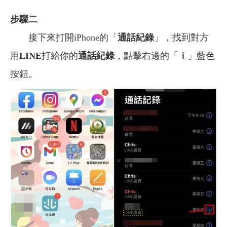
步驟二
接下來打開iPhone的「
通話紀錄
」，找到對方
用
LINE
打給你的
通話紀錄
，點擊右邊的「
ｉ
」藍色
按鈕。