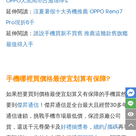
OPPO大黑馬市占激增19%
延伸閱讀：
涼夏暑假十大夯機推薦 OPPO Reno7
Pro現折6千
延伸閱讀：
誰說手機買新不買舊 推薦這幾款舊旗艦
最值得入手
手機哪裡買價格最便宜划算有保障?
如果想要買到價格最便宜划算又有保障的手機當然
要到
傑昇通信
！傑昇通信是全台最大且經營30多年
通信連鎖，挑戰手機市場最低價，保證原廠公司
貨，還送千元尊榮卡及
好禮抽獎卷
，
續約/攜碼
再享