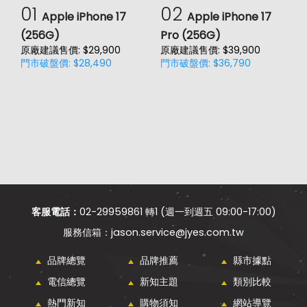
01
02
Apple iPhone 17
Apple iPhone 17
(256G)
Pro (256G)
(
原廠建議售價: $29,900
原廠建議售價: $39,900
原
門市破盤價: $28,490
門市破盤價: $36,790
門
客服電話：
02-29959861 轉1 (週一到週五 09:00-17:00)
jason.service@jyes.com.tw
品牌總覽
品牌推薦
縣市據點
電信總覽
新知主題
類別比較
熱門新知
購物須知
網站導覽