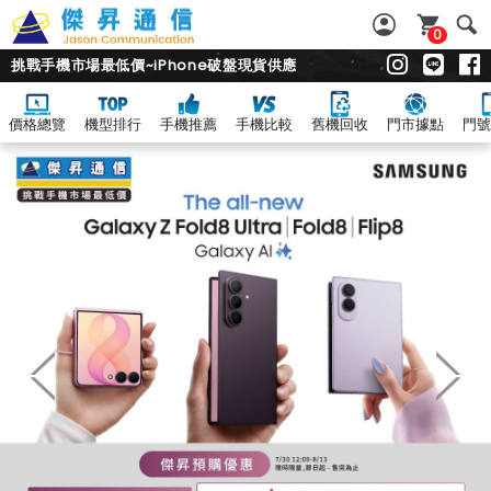
0
挑戰手機市場最低價~iPhone破盤現貨供應
價格總覽
機型排行
手機推薦
手機比較
舊機回收
門市據點
門號