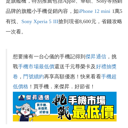
是旗艦機，特別推薦包括Apple、華碩、Sony等熱銷
品牌的旗艦小手機促銷內容，如
iPhone 12 mini
1萬5
有找、
Sony Xperia 5 III
搶到現省8,600元，省錢攻略
一次看。
想要擁有一台心儀的手機記得到
傑昇通信
，挑
戰
手機市場最低價
還送千元尊榮卡及
好禮抽獎
卷
，
門號續約
再享高額優惠！快來看看
手機超
低價格
！買手機．來傑昇．好節省！