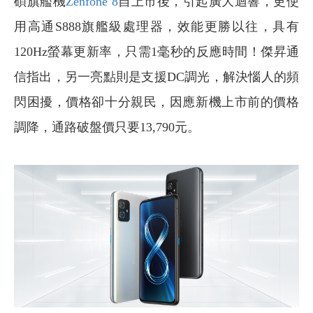
碩旗艦機
Zenfone 8
自上市後，引起廣大迴響，更使
用高通S888旗艦級處理器，效能更勝以往，具有
120Hz螢幕更新率，只需1毫秒的反應時間！傑昇通
信指出，另一亮點則是支援DC調光，解決惱人的頻
閃困擾，價格卻十分親民，因應新機上市前的價格
調降，通路破盤價只要13,790元。