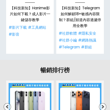
【科技新知】Hanime影
【科技新知】Telegram
戶
片如何下載？成人影片一
如何解鎖18+敏感內容限
鍵儲存教學
制？群組/頻道內容過濾停
用全教學
#影片下載
#工具網站
#社群軟體
#隱私安全
#影音
#社群小編
#網路熱議
#Telegram
#群組
暢銷排行榜