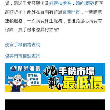
貨，還送千元尊榮卡及
好禮抽獎卷
，
續約/攜碼
再享
高額折扣！此外在台灣有超過
百間門市
，一間購買
連鎖服務，一次購買終生服務，售後免擔心購買有
保障，買手機來傑昇好節省!
便宜手機價格查詢
傑昇門市據點查詢