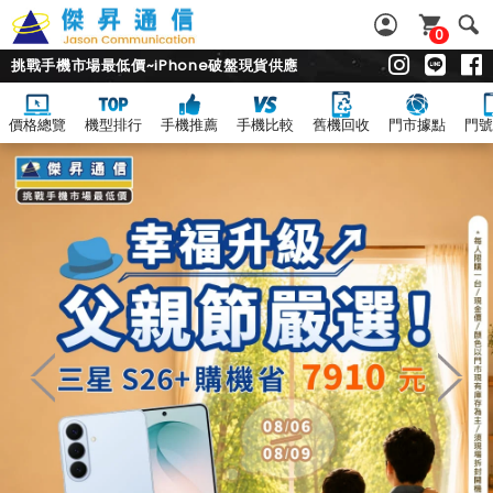
0
挑戰手機市場最低價~iPhone破盤現貨供應
價格總覽
機型排行
手機推薦
手機比較
舊機回收
門市據點
門號