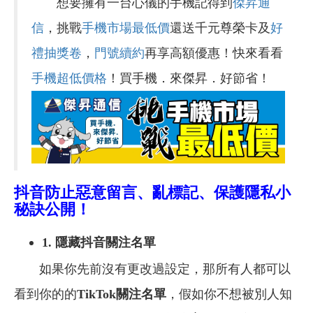
想要擁有一台心儀的手機記得到
傑昇通
信
，挑戰
手機市場最低價
還送千元尊榮卡及
好
禮抽獎卷
，
門號續約
再享高額優惠！快來看看
手機超低價格
！買手機．來傑昇．好節省！
抖音防止惡意留言、亂標記、保護隱私小
秘訣公開！
1.
隱藏抖音關注名單
如果你先前沒有更改過設定，那所有人都可以
看到你的
的
TikTok
關注名單
，假如你不想被別人知