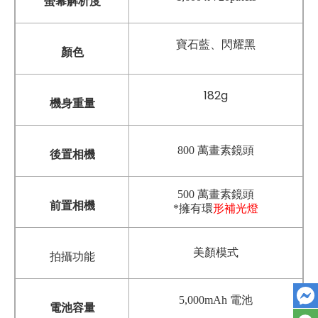
螢幕解析度
寶石藍、閃耀黑
顏色
182g
機身重量
800 萬畫素鏡頭
後置相機
500 萬畫素鏡頭
前置相機
*擁有環
形補光燈
美顏模式
拍攝功能
5,000mAh 電池
電池容量