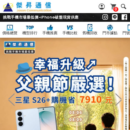
0
挑戰手機市場最低價~iPhone破盤現貨供應
價格總覽
機型排行
手機推薦
手機比較
舊機回收
門市據點
門號