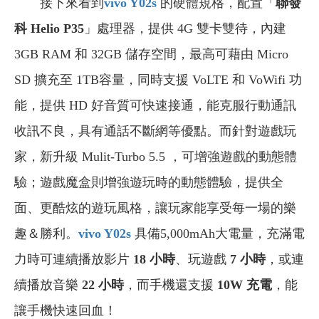
接下來看到
vivo Y02s
的硬體規格，配置「
聯發
科 Helio P35
」處理器，提供 4G 雙卡雙待，內建
3GB RAM 和 32GB 儲存空間，最高可藉由 Micro
SD 擴充至 1TB容量，同時支援 VoLTE 和 VoWifi 功
能，提供 HD 好音質可快速接通，能克服行動通訊
收訊不良，具有通話不斷網等優點。而針對遊戲玩
家，新升級 Mulit-Turbo 5.5 ，可增強遊戲的動態體
驗；遊戲魔盒則增強遊玩時的動態體驗，提供全
面、更酷炫的遊玩風格，讓玩家能享受每一場的樂
趣＆勝利。
vivo Y02s
具備5,000mAh大電量，充滿電
力時可連續播放影片
18 小時
、玩遊戲
7 小時
，或連
續播放音樂
22 小時
，而手機還支援
10W 充電
，能
讓手機快速回血！