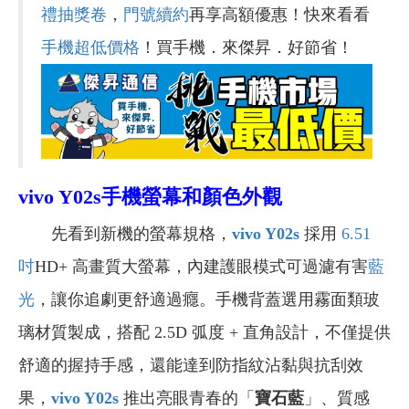
禮抽獎卷
，
門號續約
再享高額優惠！快來看看
手機超低價格
！買手機．來傑昇．好節省！
vivo Y02s手機螢幕和顏色外觀
先看到新機的螢幕規格，
vivo Y02s
採用
6.51
吋
HD+ 高畫質大螢幕，內建護眼模式可過濾有害
藍
光
，讓你追劇更舒適過癮。手機背蓋選用霧面類玻
璃材質製成，搭配 2.5D 弧度 + 直角設計，不僅提供
舒適的握持手感，還能達到防指紋沾黏與抗刮效
果，
vivo Y02s
推出亮眼青春的「
寶石藍
」、質感