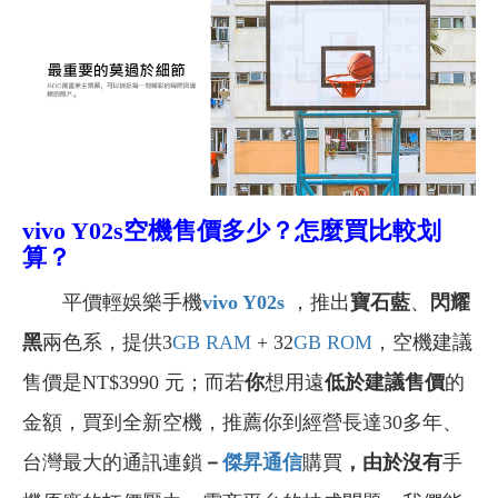
vivo Y02s空機售價多少？怎麼買比較划
算？
平價輕娛樂手機
vivo Y02s
，推出
寶石藍
、
閃耀
黑
兩色系，提供3
GB
RAM
+ 32
GB
ROM
，空機建議
售價是NT$3990 元；而若
你
想用遠
低於建議售價
的
金額，買到全新空機，推薦你到經營長達30多年、
台灣最大的通訊連鎖
－
傑昇通信
購買
，由於沒有
手