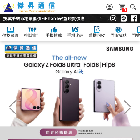
0
挑戰手機市場最低價~iPhone破盤現貨供應
價格總覽
機型排行
手機推薦
手機比較
舊機回收
門市據點
門號