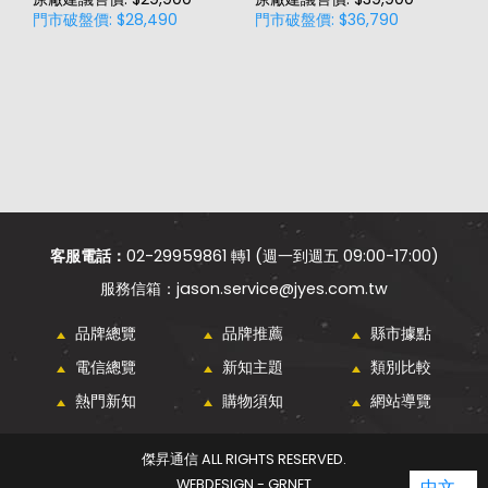
門市破盤價: $28,490
門市破盤價: $36,790
門
客服電話：
02-29959861 轉1 (週一到週五 09:00-17:00)
jason.service@jyes.com.tw
品牌總覽
品牌推薦
縣市據點
電信總覽
新知主題
類別比較
熱門新知
購物須知
網站導覽
傑昇通信 ALL RIGHTS RESERVED.
WEBDESIGN - GRNET
中文