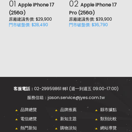
01
02
Apple iPhone 17
Apple iPhone 17
(256G)
Pro (256G)
(
原廠建議售價: $29,900
原廠建議售價: $39,900
原
門市破盤價: $28,490
門市破盤價: $36,790
門
客服電話：
02-29959861 轉1 (週一到週五 09:00-17:00)
jason.service@jyes.com.tw
品牌總覽
品牌推薦
縣市據點
電信總覽
新知主題
類別比較
熱門新知
購物須知
網站導覽