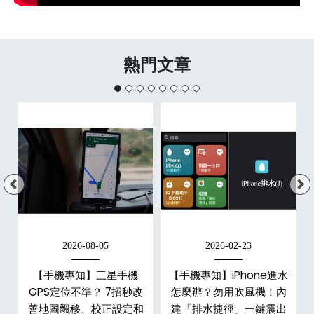
熱門文章
2026-08-05
2026-02-23
白
【手機專知】三星手機
【手機專知】iPhone進水
關
GPS定位不準？ 7招秒改
怎麼辦？勿用吹風機！內
整
善地圖飄移、校正設定和
建「排水捷徑」一鍵震出