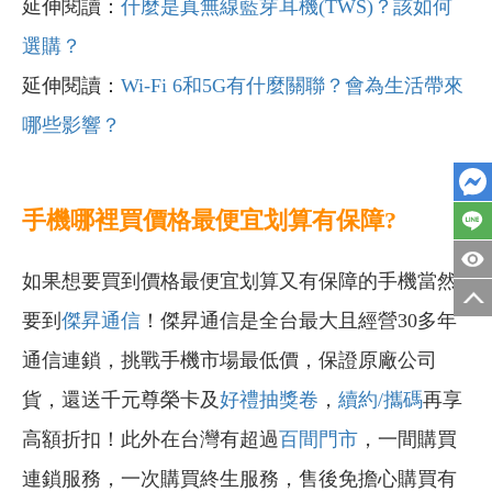
延伸閱讀：
什麼是真無線藍芽耳機(TWS)？該如何
選購？
延伸閱讀：
Wi-Fi 6和5G
有什麼關聯？會為生活帶來
哪些影響？
手機哪裡買價格最便宜划算有保障?
如果想要買到價格最便宜划算又有保障的手機當然
要到
傑昇通信
！傑昇通信是全台最大且經營30多年
通信連鎖，挑戰手機市場最低價，保證原廠公司
貨，還送千元尊榮卡及
好禮抽獎卷
，
續約/攜碼
再享
高額折扣！此外在台灣有超過
百間門市
，一間購買
連鎖服務，一次購買終生服務，售後免擔心購買有