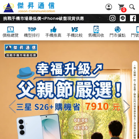
0
挑戰手機市場最低價~iPhone破盤現貨供應
價格總覽
機型排行
手機推薦
手機比較
舊機回收
門市據點
門號