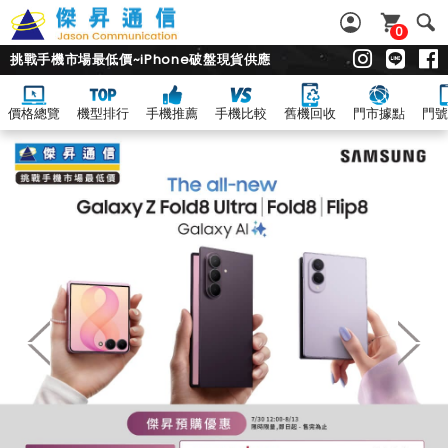
0
挑戰手機市場最低價~iPhone破盤現貨供應
價格總覽
機型排行
手機推薦
手機比較
舊機回收
門市據點
門號