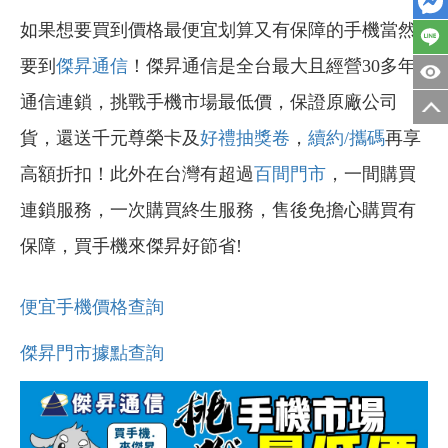
如果想要買到價格最便宜划算又有保障的手機當然
要到
傑昇通信
！傑昇通信是全台最大且經營30多年
通信連鎖，挑戰手機市場最低價，保證原廠公司
貨，還送千元尊榮卡及
好禮抽獎卷
，
續約/攜碼
再享
高額折扣！此外在台灣有超過
百間門市
，一間購買
連鎖服務，一次購買終生服務，售後免擔心購買有
保障，買手機來傑昇好節省!
便宜手機價格查詢
傑昇門市據點查詢