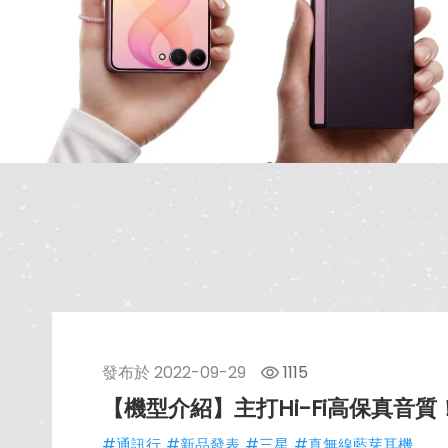
發布於
2022-09-29
1115
【機型介紹】主打Hi-Fi高保真音質
#通訊行
#新品發表
#三星
#真無線藍芽耳機