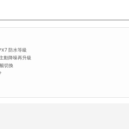
IPX7 防水等級
NC 主動降噪再升級
流暢切換
？