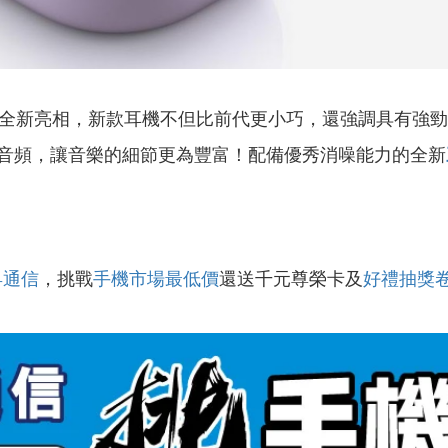
全新亮相，新款耳機不但比前代更小巧，還強調具有強勁的低
 256 倍音頻，讓音樂的細節更為豐富！配備優秀消噪能力的全新
昇通信
，挑戰
手機市場最低價
還送千元尊榮卡及
好禮抽獎
！