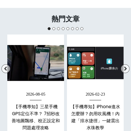
熱門文章
2026-08-05
2026-02-23
白
【手機專知】三星手機
【手機專知】iPhone進水
關
GPS定位不準？ 7招秒改
怎麼辦？勿用吹風機！內
整
善地圖飄移、校正設定和
建「排水捷徑」一鍵震出
問題處理攻略
水珠教學