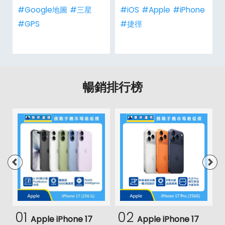
#Google地圖
#三星
#iOS
#Apple
#iPhone
#GPS
#捷徑
暢銷排行榜
01
02
Apple iPhone 17
Apple iPhone 17