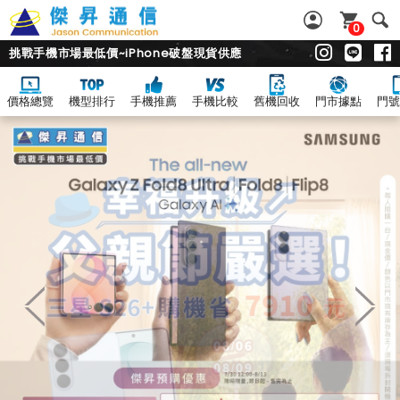
0
挑戰手機市場最低價~iPhone破盤現貨供應
價格總覽
機型排行
手機推薦
手機比較
舊機回收
門市據點
門號