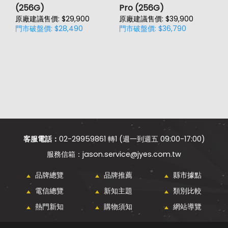
(256G)
Pro (256G)
(
原廠建議售價: $29,900
原廠建議售價: $39,900
原
門市破盤價: $28,490
門市破盤價: $36,790
門
客服電話：
02-29959861 轉1 (週一到週五 09:00-17:00)
jason.service@jyes.com.tw
品牌總覽
品牌推薦
縣市據點
電信總覽
新知主題
類別比較
熱門新知
購物須知
網站導覽