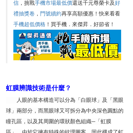
信
，挑戰
手機市場最低價
還送千元尊榮卡及
好
禮抽獎卷
，
門號續約
再享高額優惠！快來看看
手機超低價格
！買手機．來傑昇．好節省！
虹膜辨識技術是什麼？
人眼的基本構造可以分為「白眼球」及「黑眼
球」兩部分，而黑眼球又可拆分為中央深色圓點的
瞳孔區，以及其周圍的環狀顏色組織─「虹膜
區」，由於它擁有特殊的紋理圖案，因此構成了虹