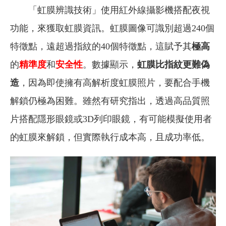
「虹膜辨識技術」使用紅外線攝影機搭配夜視
功能，來獲取虹膜資訊。虹膜圖像可識別超過240個
特徵點，遠超過指紋的40個特徵點，這賦予其
極高
的
精準度
和
安全性
。數據顯示，
虹膜比指紋更難偽
造
，因為即使擁有高解析度虹膜照片，要配合手機
解鎖仍極為困難。雖然有研究指出，透過高品質照
片搭配隱形眼鏡或3D列印眼鏡，有可能模擬使用者
的虹膜來解鎖，但實際執行成本高，且成功率低。