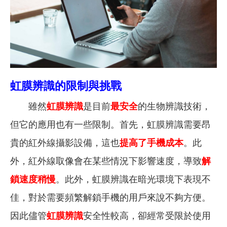
虹膜辨識的限制與挑戰
雖然
虹膜辨識
是目前
最安全
的生物辨識技術，
但它的應用也有一些限制。首先，虹膜辨識需要昂
貴的紅外線攝影設備，這也
提高了手機成本
。
此
外，紅外線取像會在某些情況下影響速度，導致
解
鎖速度稍慢
。此外，虹膜辨識在暗光環境下表現不
佳，對於需要頻繁解鎖手機的用戶來說不夠方便。
因此儘管
虹膜辨識
安全性較高，卻經常
受限於
使用