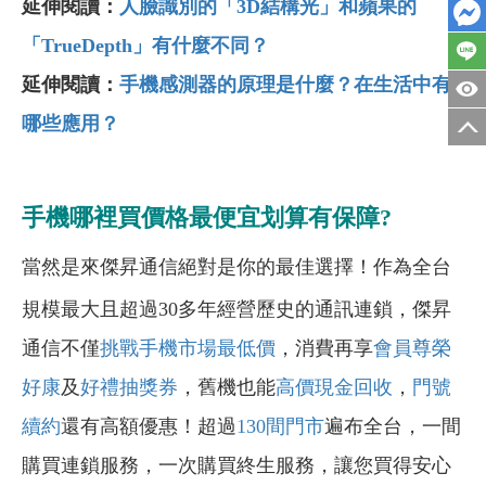
延伸閱讀：
人臉識別的「3D結構光」和蘋果的
「TrueDepth」有什麼不同？
延伸閱讀：
手機感測器的原理是什麼？在生活中有
哪些應用？
手機哪裡買價格最便宜划算有保障?
當然是來傑昇通信絕對是你的最佳選擇！作為全台
規模最大且超過30多年經營歷史的通訊連鎖，傑昇
通信不僅
挑戰手機市場最低價
，消費再享
會員尊榮
好康
及
好禮抽獎券
，舊機也能
高價現金回收
，
門號
續約
還有高額優惠！超過
130間門市
遍布全台，一間
購買連鎖服務，一次購買終生服務，讓您買得安心