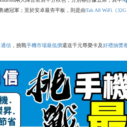
Android兩大陣營依舊平分秋色，分別各占據五席，其中
Ap
售總冠軍；至於安卓最夯平板，則是由
Tab A8 WiFi（32
昇通信
，挑戰
手機市場最低價
還送千元尊榮卡及
好禮抽獎
！