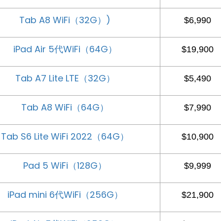
Tab A8 WiFi（32G）
)
$6,990
iPad Air 5代WiFi（64G）
$19,900
Tab A7 Lite LTE（32G）
$5,490
Tab A8 WiFi（64G）
$7,990
Tab S6 Lite WiFi 2022（64G）
$10,900
Pad 5 WiFi（128G）
$9,999
iPad mini 6代WiFi（256G）
$21,900