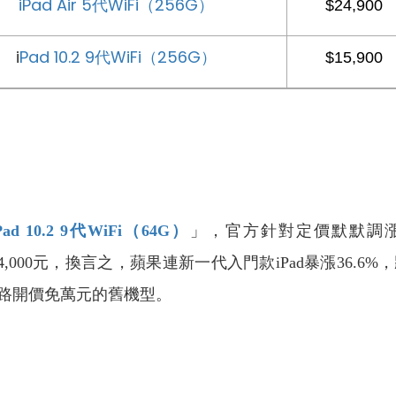
iPad Air 5代WiFi（256G）
$24,900
i
Pad 10.2 9代WiFi（256G）
$15,900
Pad 10.2 9
代WiFi
（64G
）
」，官方針對定價默默調漲
了4,000元，換言之，蘋果連新一代入門款iPad暴漲36
路開價免萬元的舊機型。