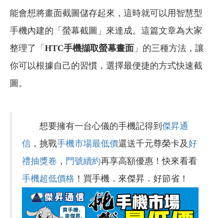
能會想將畫面截圖儲存起來，這時就可以用智慧型
手機內建的「螢幕截圖」來達成。這篇文章為大家
整理了「
HTC手機擷取螢幕畫面
」的三種方法，讓
你可以根據自己的習慣，選擇最便捷的方式快速截
圖。
想要擁有一台心儀的手機記得到
傑昇通
信
，挑戰
手機市場最低價
還送千元尊榮卡及
好
禮抽獎卷
，
門號續約
再享高額優惠！快來看看
手機超低價格
！買手機．來傑昇．好節省！