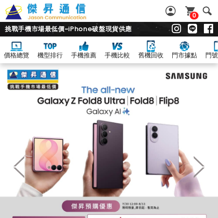
0
挑戰手機市場最低價~iPhone破盤現貨供應
價格總覽
機型排行
手機推薦
手機比較
舊機回收
門市據點
門號