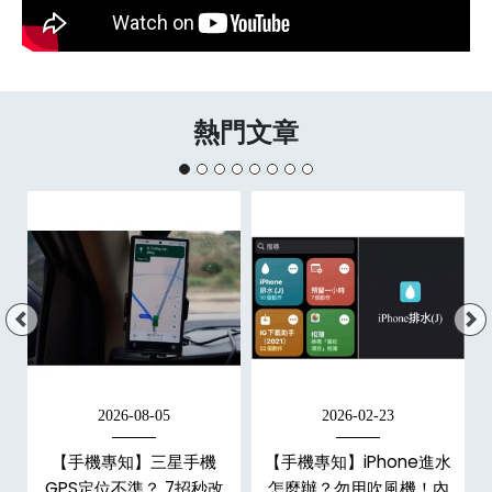
熱門文章
2026-08-05
2026-02-23
白
【手機專知】三星手機
【手機專知】iPhone進水
關
GPS定位不準？ 7招秒改
怎麼辦？勿用吹風機！內