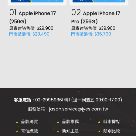
01
02
Apple iPhone 17
Apple iPhone 17
(256G)
Pro (256G)
(
原廠建議售價: $29,900
原廠建議售價: $39,900
原
門市破盤價: $28,490
門市破盤價: $36,790
門
價
客服電話：
02-29959861 轉1 (週一到週五 09:00-17:00)
jason.service@jyes.com.tw
品牌總覽
品牌推薦
縣市據點
電信總覽
新知主題
類別比較