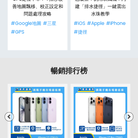
整
善地圖飄移、校正設定和
建「排水捷徑」一鍵震出
問題處理攻略
水珠教學
#Google地圖
#三星
#iOS
#Apple
#iPhone
#GPS
#捷徑
暢銷排行榜