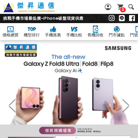
0
挑戰手機市場最低價~iPhone破盤現貨供應
價格總覽
機型排行
手機推薦
手機比較
舊機回收
門市據點
門號