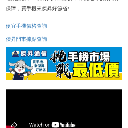
保障，買手機來傑昇好節省!
便宜手機價格查詢
傑昇門市據點查詢