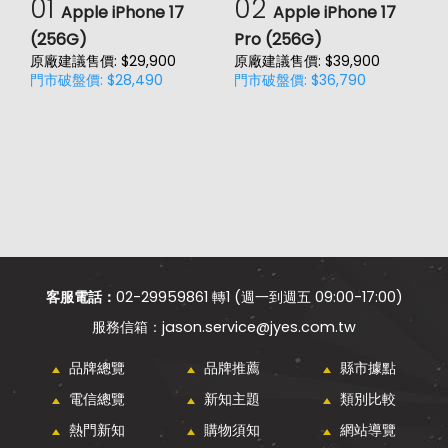
01
02
Apple iPhone 17
Apple iPhone 17
(256G)
Pro (256G)
(
原廠建議售價: $29,900
原廠建議售價: $39,900
原
門市破盤價: $28,490
門市破盤價: $36,790
門
價
客服電話：
02-29959861 轉1 (週一到週五 09:00-17:00)
jason.service@jyes.com.tw
品牌總覽
品牌推薦
縣市據點
電信總覽
新知主題
類別比較
熱門新知
購物須知
網站導覽