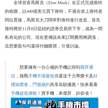
全球首富馬斯克（Elon Musk）在正式完成推特
的收購，以440億美元買下推特，不過在坐上推特老
闆位置後，馬斯克大刀闊斧對推特進行改造，首先
推特將於11月8日從紐約證券交易所下市，成為一間
私有化的公司。現在更傳說未來訂閱費用將調漲，
且想要藍勾勾還得付錢購買，引發討論。
想要擁有一台心儀的手機記得到
傑昇通
信
，挑戰
手機市場最低價
還送千元尊榮卡及
好
禮抽獎卷
，
門號續約
再享高額優惠！快來看看
手機超低價格
！買手機．來傑昇．好節省！