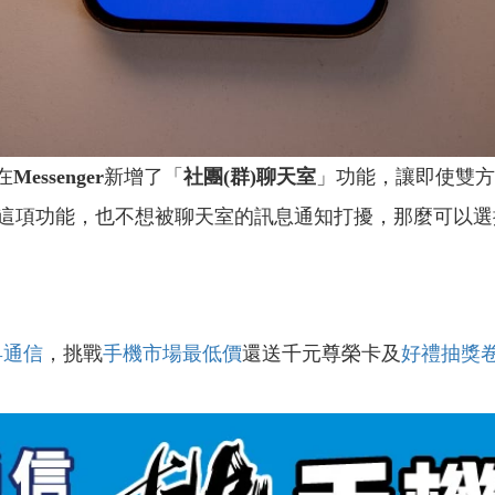
在
Messenger
新增了「
社團(群)聊天室
」功能，讓即使雙方
這項功能，也不想被聊天室的訊息通知打擾，那麼可以選
昇通信
，挑戰
手機市場最低價
還送千元尊榮卡及
好禮抽獎
！