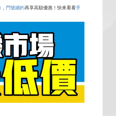
卷
，
門號續約
再享高額優惠！快來看看
手