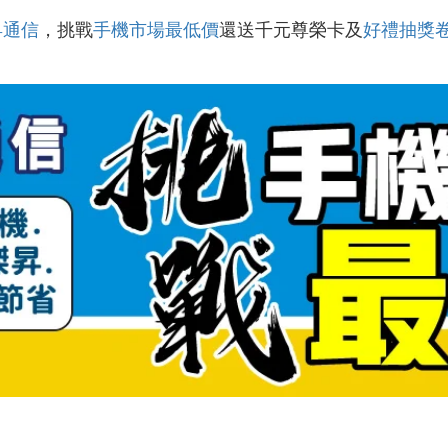
昇通信
，挑戰
手機市場最低價
還送千元尊榮卡及
好禮抽獎
！