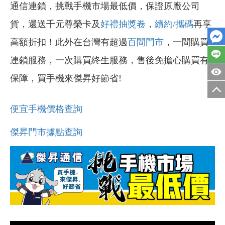
通信連鎖，挑戰手機市場最低價，保證原廠公司
貨，還送千元尊榮卡及
好禮抽獎卷
，
續約/攜碼
再享
高額折扣！此外在台灣有超過
百間門市
，一間購買
連鎖服務，一次購買終生服務，售後免擔心購買有
保障，買手機來傑昇好節省!
便宜手機價格查詢
傑昇門市據點查詢