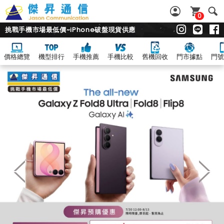
0
挑戰手機市場最低價~iPhone破盤現貨供應
價格總覽
機型排行
手機推薦
手機比較
舊機回收
門市據點
門號