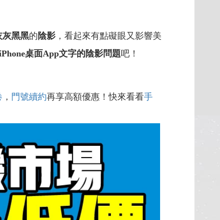
灰灰黑黑
的
陰影
，看起來有點礙眼又影響美
iPhone桌面App文字的陰影問題
吧！
卷
，
門號續約
再享高額優惠！快來看看
手