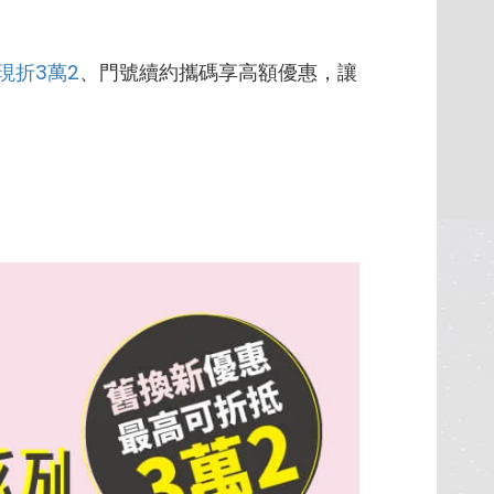
現折3萬2
、門號續約攜碼享高額優惠，讓