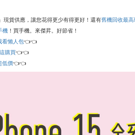
』現貨供應，讓您花得更少有得更好！還有
舊機回收最高
e手機
！買手機。來傑昇。好節省！
我看懶人包
👈👈
這購買
👈👈
超低價
👈👈