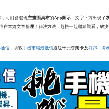
本，可能會發現
主畫面桌布
的
App圖示
，文字下方出現了
信在本篇文章整理了解決方法，趕快一起繼續觀看，解決
昇通信
，挑戰
手機市場最低價
還送千元尊榮卡及
好禮抽獎
！