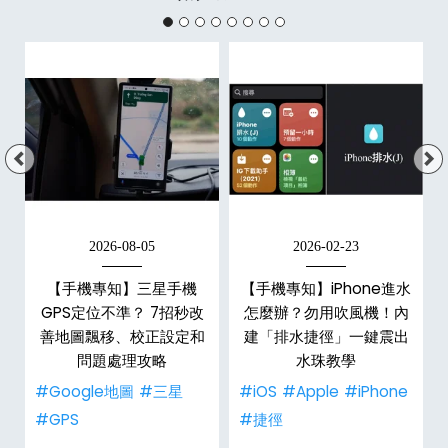
2026-08-05
2026-02-23
白
【手機專知】三星手機
【手機專知】iPhone進水
關
GPS定位不準？ 7招秒改
怎麼辦？勿用吹風機！內
整
善地圖飄移、校正設定和
建「排水捷徑」一鍵震出
問題處理攻略
水珠教學
#Google地圖
#三星
#iOS
#Apple
#iPhone
#GPS
#捷徑