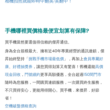
相機拍照就能即時中翻英/英翻中！
手機哪裡買價格最便宜划算有保障?
買手機當然要選值得信賴的傑昇通信。
身為全台規模最大、擁有近40年專業經營的通訊連鎖，傑
昇始終堅持「
挑戰手機市場最低價
」，再加上
會員專屬好
康
、
好禮抽獎券
，讓您買得划算又有驚喜！舊機還能
高價
現金回收
，
門號續約
更享高額優惠，全台超過
150間門市
隨時為您服務，一間購買連鎖服務，一次購買終生服務，
不只買得安心，更能用得開心。買手機．來傑昇．好節
省！
空機破盤價格查詢