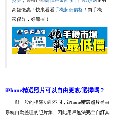
獎券
，舊機也能
高價現金回收
，
門號續約
還有
高額優惠！快來看看
手機超低價格
！買手機．
來傑昇．好節省！
iPhone
精選照片可以自由更改/選擇嗎？
跟一般的相簿功能不同，
iPhone精選照片
是由
系統自動整理的照片集，因此用戶
無法完全自訂
其