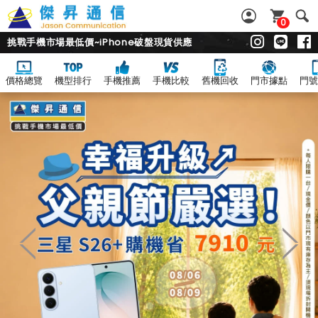
0
挑戰手機市場最低價~iPhone破盤現貨供應
價格總覽
機型排行
手機推薦
手機比較
舊機回收
門市據點
門號