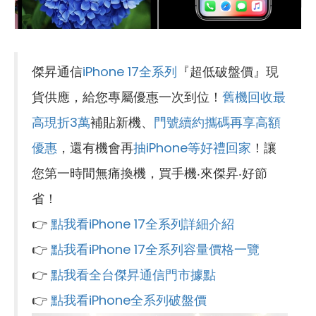
傑昇通信
iPhone 17全系列
『超低破盤價』現
貨供應，給您專屬優惠一次到位！
舊機回收最
高現折3萬
補貼新機、
門號續約攜碼再享高額
優惠
，還有機會再
抽iPhone等好禮回家
！讓
您第一時間無痛換機，買手機‧來傑昇‧好節
省！
👉
點我看iPhone 17全系列詳細介紹
👉
點我看iPhone 17全系列容量價格一覽
👉
點我看全台傑昇通信門市據點
👉
點我看iPhone全系列破盤價