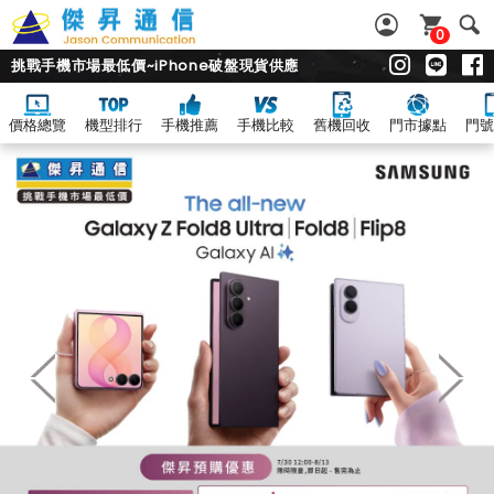
0
挑戰手機市場最低價~iPhone破盤現貨供應
價格總覽
機型排行
手機推薦
手機比較
舊機回收
門市據點
門號