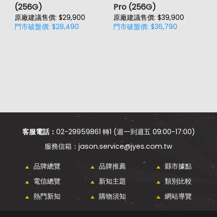
(256G)
Pro (256G)
(
原廠建議售價: $29,900
原廠建議售價: $39,900
原
門市破盤價: $28,490
門市破盤價: $36,790
門
客服電話：
02-29959861 轉1 (週一到週五 09:00-17:00)
jason.service@jyes.com.tw
品牌總覽
品牌推薦
縣市據點
電信總覽
新知主題
類別比較
熱門新知
購物須知
網站導覽