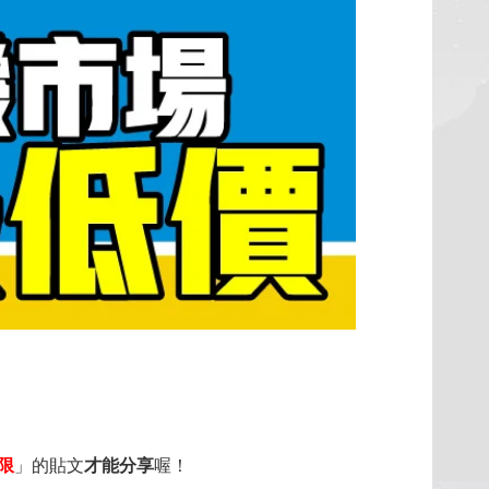
限
」的貼文
才能分享
喔！