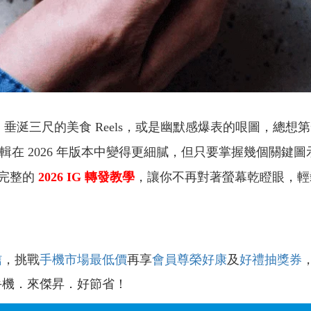
析、垂涎三尺的美食 Reels，或是幽默感爆表的哏圖，總想
操作邏輯在 2026 年版本中變得更細膩，但只要掌握幾個
最完整的
2026 IG 轉發教學
，讓你不再對著螢幕乾瞪眼，輕
信
，挑戰
手機市場最低價
再享
會員尊榮好康
及
好禮抽獎券
手機．來傑昇．好節省！