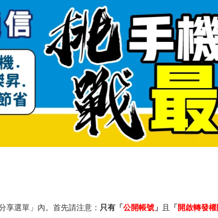
？
在「分享選單」內。首先請注意：
只有「
公開帳
號
」
且
「
開啟轉發權