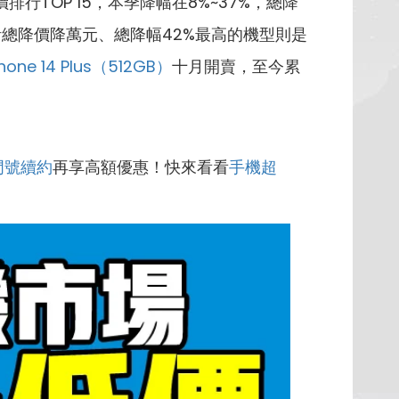
行TOP 15，本季降幅在8%~37%，總降
計總降價降萬元、總降幅42%最高的機型則是
Phone 14 Plus（512GB）
十月開賣，至今累
門號續約
再享高額優惠！快來看看
手機超