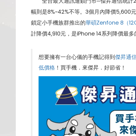
全台最大通訊連鎖門市─傑昇通信統計2022年
幅則是8%~42%不等。3個月內降價5,60
鎖定小手機族群推出的
華碩Zenfone 8（1
計降價4,910元，是iPhone 14系列降價最
想要擁有一台心儀的手機記得到
傑昇通
低價格
！買手機．來傑昇．好節省！