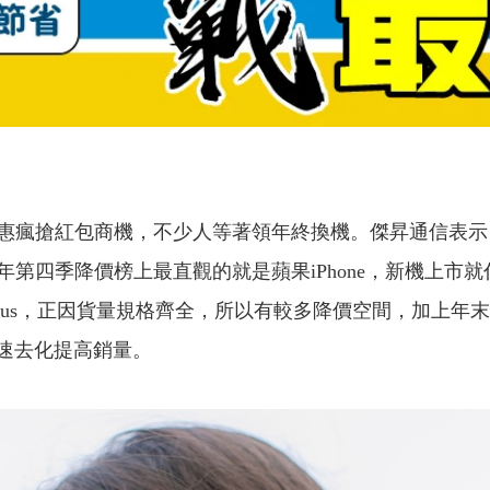
瘋搶紅包商機，不少人等著領年終換機。傑昇通信表示
年第四季降價榜上最直觀的就是蘋果iPhone，新機上市就
ne 14 Plus，正因貨量規格齊全，所以有較多降價空間，
速去化提高銷量。