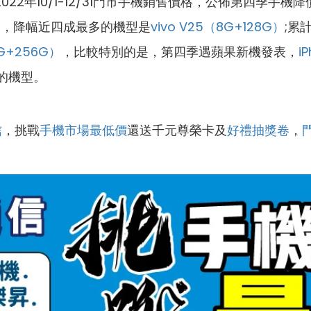
10/1-12/31門市手機銷售價格，公佈第四季手機降價排
0元，降幅近四成最多的機型是
vivo V25（8G+128G）
;累
2G+256G）
，比較特別的是，第四季遇蘋果新機發表，
i
多的機型。
信
，挑戰
手機市場最低價
還送千元尊榮卡及
好禮抽獎卷
，