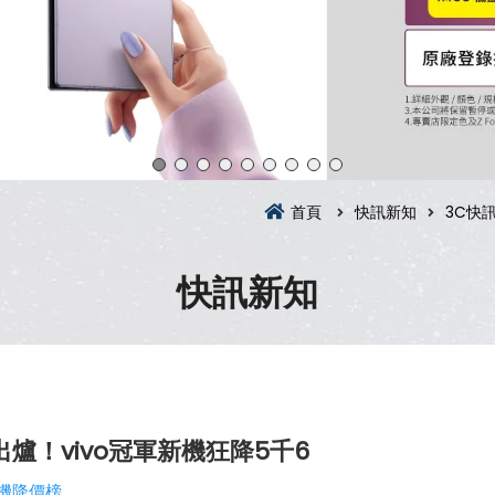
首頁
快訊新知
3C快
快訊新知
爐！vivo冠軍新機狂降5千6
機降價榜