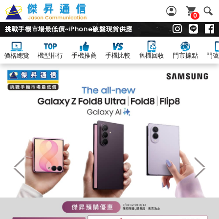
0
挑戰手機市場最低價~iPhone破盤現貨供應
價格總覽
機型排行
手機推薦
手機比較
舊機回收
門市據點
門號