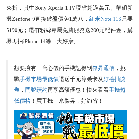
58折，其中Sony Xperia 1 IV現省超過萬元、華碩新
機Zenfone 9直接破盤價免1萬八，
紅米Note 11S
只要
5190元；還有粉絲專屬免費服務送200元配件金，購
機再抽iPhone 14等三大好康。
想要擁有一台心儀的手機記得到
傑昇通信
，挑
戰
手機市場最低價
還送千元尊榮卡及
好禮抽獎
卷
，
門號續約
再享高額優惠！快來看看
手機超
低價格
！買手機．來傑昇．好節省！