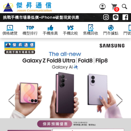
0
挑戰手機市場最低價~iPhone破盤現貨供應
價格總覽
機型排行
手機推薦
手機比較
舊機回收
門市據點
門號