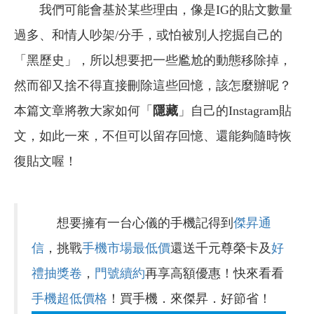
我們可能會基於某些理由，像是IG的貼文數量
過多、和情人吵架/分手，或怕被別人挖掘自己的
「黑歷史」，所以想要把一些尷尬的動態移除掉，
然而卻又捨不得直接刪除這些回憶，該怎麼辦呢？
本篇文章將教大家如何「
隱藏
」自己的Instagram貼
文，如此一來，不但可以留存回憶、還能夠隨時恢
復貼文喔！
想要擁有一台心儀的手機記得到
傑昇通
信
，挑戰
手機市場最低價
還送千元尊榮卡及
好
禮抽獎卷
，
門號續約
再享高額優惠！快來看看
手機超低價格
！買手機．來傑昇．好節省！