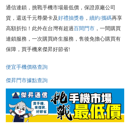
通信連鎖，挑戰手機市場最低價，保證原廠公司
貨，還送千元尊榮卡及
好禮抽獎卷
，
續約/攜碼
再享
高額折扣！此外在台灣有超過
百間門市
，一間購買
連鎖服務，一次購買終生服務，售後免擔心購買有
保障，買手機來傑昇好節省!
便宜手機價格查詢
傑昇門市據點查詢