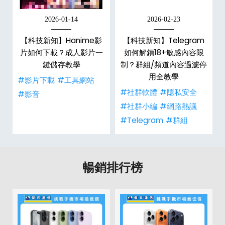
2026-01-14
2026-02-23
【科技新知】Hanime影
【科技新知】Telegram
戶
片如何下載？成人影片一
如何解鎖18+敏感內容限
鍵儲存教學
制？群組/頻道內容過濾停
用全教學
#影片下載
#工具網站
#社群軟體
#隱私安全
#影音
#社群小編
#網路熱議
#Telegram
#群組
暢銷排行榜