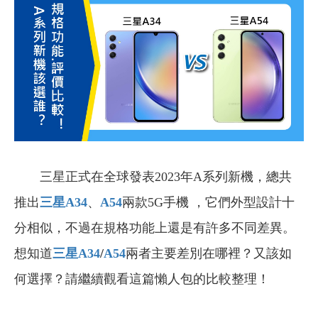
三星正式在全球發表2023年A系列新機，總共
推出
三星A34
、
A54
兩款5G手機 ，它們外型設計十
分相似，不過在規格功能上還是有許多不同差異。
想知道
三星A34
/
A54
兩者主要差別在哪裡？又該如
何選擇？請繼續觀看這篇懶人包的比較整理！