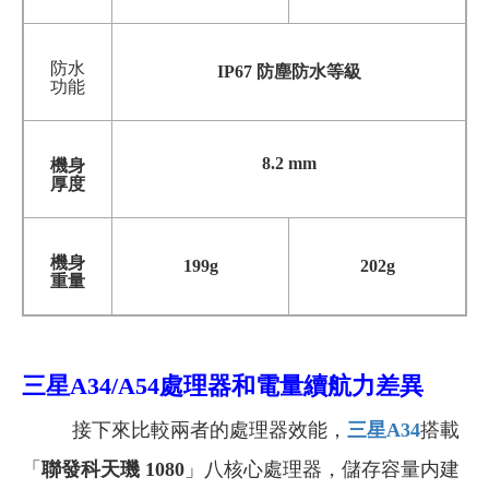
防水
IP67 防塵防水等級
功能
8.2 mm
機身
厚度
機身
199g
202g
重量
三星A34/A54
處理器和電量續航力差異
接下來比較兩者的處理器效能，
三星A34
搭載
「
聯發科天璣 1080
」八核心處理器，儲存容量内建