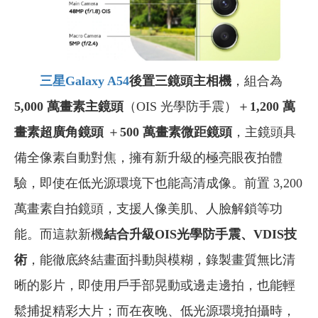
三星Galaxy A54
後置三鏡頭主相機
，組合為
5,000 萬畫素主鏡頭
（OIS 光學防手震）＋
1,200 萬
畫素超廣角鏡頭
＋
500 萬畫素微距鏡頭
，主鏡頭具
備全像素自動對焦，擁有新升級的極亮眼夜拍體
驗，即使在低光源環境下也能高清成像。前置 3,200
萬畫素自拍鏡頭，支援人像美肌、人臉解鎖等功
能。而這款新機
結合升級OIS光學防手震、VDIS技
術
，能徹底終結畫面抖動與模糊，錄製畫質無比清
晰的影片，即使用戶手部晃動或邊走邊拍，也能輕
鬆捕捉精彩大片；而在夜晚、低光源環境拍攝時，