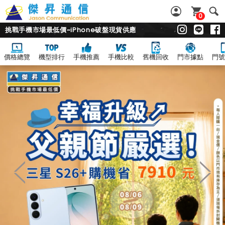
0
挑戰手機市場最低價~iPhone破盤現貨供應
價格總覽
機型排行
手機推薦
手機比較
舊機回收
門市據點
門號