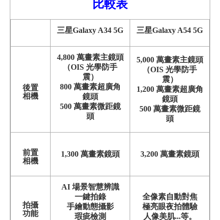
比較
表
三星Galaxy A34 5G
三星Galaxy A54 5G
4,800 萬畫素主鏡頭
5,000 萬畫素主鏡頭
（OIS 光學防手
（OIS 光學防手
震）
震）
800 萬畫素超廣角
後置
1,200 萬畫素超廣角
相機
鏡頭
鏡頭
500 萬畫素微距鏡
500 萬畫素微距鏡
頭
頭
前置
1,300 萬畫素鏡頭
3,2
00 萬畫素鏡頭
相機
AI 場景智慧辨識
一鍵拍錄
全像素自動對焦
拍攝
手繪動態攝影
極亮眼夜拍體驗
功能
瑕疵檢測
人像美肌...等。