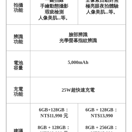
一鍵拍錄
全像素自動對焦
拍攝
手繪動態攝影
極亮眼夜拍體驗
功能
瑕疵檢測
人像美肌...等。
人像美肌...等。
臉部辨識
辨識
光學螢幕指紋辨識
功能
5,000mAh
電池
容量
充電
25W超快速充電
功能
6GB+128GB：
6GB + 128GB：
NT$11,990 元
NT$13,990
8GB + 128GB：
8GB + 256GB：
建議