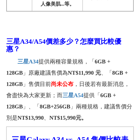
人像美肌...等。
三星A34/A54
價差多少？怎麼買比較優
惠？
三星A34
提供
兩種容量規格，
「
6GB +
128GB
」原廠建議售價為
NT$11,990 元
、「
8GB +
128GB
」售價目前
尚未公布
，日後若有最新消息，
會盡快為大家更新
；而
三星A54
提供「
6GB +
128GB
」、「
8GB+256GB
」兩種規格，建議售價分
別是
NT$13,990
、
NT$15,990元
。
三星Galaxy A34
vs.
A54
售價比較
表