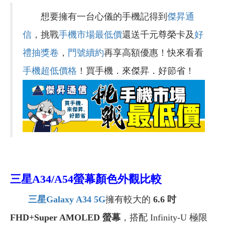
想要擁有一台心儀的手機記得到
傑昇通
信
，挑戰
手機市場最低價
還送千元尊榮卡及
好
禮抽獎卷
，
門號續約
再享高額優惠！快來看看
手機超低價格
！買手機．來傑昇．好節省！
三星A34/A54螢幕顏色外觀比較
三星Galaxy A34 5G
擁有較大的
6.6 吋
FHD+Super AMOLED 螢幕
，搭配 Infinity-U 極限