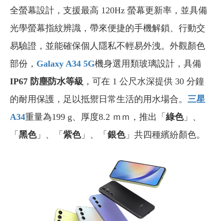
全螢幕設計，支援最高 120Hz 螢幕更新率，並具備
光學螢幕指紋辨識，帶來便捷的手機解鎖、行動交
易驗證，並能確保個人隱私不輕易外洩。外觀顏色
部份，
Galaxy A34 5G
機身選用類玻璃設計，具備
IP67 防塵防水等級
，可在 1 公尺水深提供 30 分鐘
的耐用保護，足以抵禦日常生活的用水場合。
三星
A34
重量為199 g、厚度8.2 ｍｍ，推出「
綠色
」、
「
黑色
」、「
紫色
」、「
銀色
」共四種繽紛顏色。