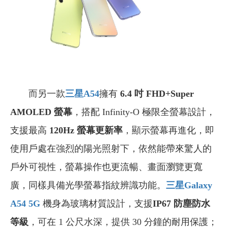
而另一款
三星A54
擁有
6.4 吋 FHD+Super
AMOLED 螢幕
，搭配 Infinity-O 極限全螢幕設計，
支援最高
120Hz 螢幕更新率
，顯示螢幕再進化，即
使用戶處在強烈的陽光照射下，依然能帶來驚人的
戶外可視性，螢幕操作也更流暢、畫面瀏覽更寬
廣，同樣具備光學螢幕指紋辨識功能。
三星Galaxy
A54 5G
機身為玻璃材質設計，支援
IP67 防塵防水
等級
，可在 1 公尺水深，提供 30 分鐘的耐用保護；