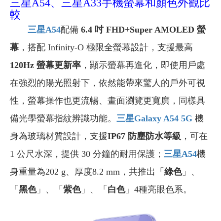
三星A54、三星A33手機螢幕和顏色外觀比
較
三星A54
配備
6.4 吋 FHD+Super AMOLED 螢
幕
，搭配 Infinity-O 極限全螢幕設計，支援最高
120Hz 螢幕更新率
，顯示螢幕再進化，即使用戶處
在強烈的陽光照射下，依然能帶來驚人的戶外可視
性，螢幕操作也更流暢、畫面瀏覽更寬廣，同樣具
備光學螢幕指紋辨識功能。
三星Galaxy A54 5G
機
身為玻璃材質設計，支援
IP67 防塵防水等級
，可在
1 公尺水深，提供 30 分鐘的耐用保護；
三星A54
機
身重量為202 g、厚度8.2 mm，共推出「
綠色
」、
「
黑色
」、「
紫色
」、「
白色
」4種亮眼色系。