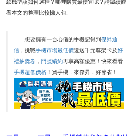
款機型該如何選擇？哪裡購買最便宜呢？請繼續觀
看本文的整理比較懶人包。
想要擁有一台心儀的手機記得到
傑昇通
信
，挑戰
手機市場最低價
還送千元尊榮卡及
好
禮抽獎卷
，
門號續約
再享高額優惠！快來看看
手機超低價格
！買手機．來傑昇．好節省！