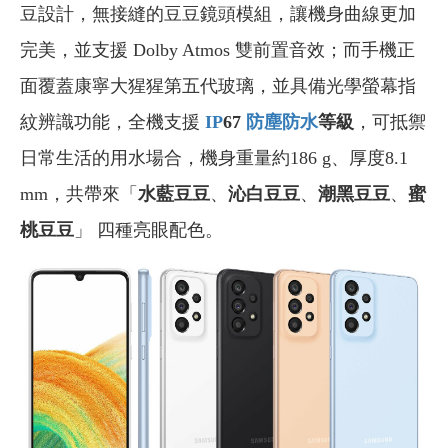
豆設計，無接縫的豆豆鏡頭模組，讓機身曲線更加
完美，並支援 Dolby Atmos 雙前置音效；而手機正
面覆蓋康寧大猩猩第五代玻璃，並具備光學螢幕指
紋辨識功能，全機支援
IP
67
防塵防水
等級
，可抵禦
日常生活的用水場合，機身重量約186 g、厚度8.1
mm，共帶來「
水藍豆豆
、
沁白豆豆
、
潮黑豆豆
、
蜜
桃豆豆
」 四種亮眼配色。