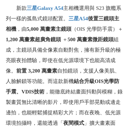
新款
三星Galaxy A54
主相機選用與 S23 旗艦系
列一樣的孤島式鏡頭配置。
三星A54
後置三鏡頭主
相機
，由
5,000 萬畫素主鏡頭
（OIS 光學防手震）＋
1,200 萬畫素超廣角鏡頭
＋
500 萬畫素微距鏡頭
組
成，主鏡頭具備全像素自動對焦，擁有新升級的極
亮眼夜拍體驗，即使在低光源環境下也能高清成
像。
前置 3,200 萬畫素
自拍鏡頭，支援人像美肌、
人臉解鎖等功能。而這款新機
結合升級OIS光學防
手震、VDIS技術
，能徹底終結畫面抖動與模糊，錄
製畫質無比清晰的影片，即使用戶手部晃動或邊走
邊拍，也能輕鬆捕捉精彩大片；而在夜晚、低光源
環境拍攝時，還能透過「
夜間模式
」擴大畫素面