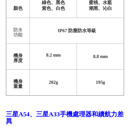
綠色、黑色
蜜桃、水藍
顏色
紫色、白色
潮黑、沁白
防水
IP67 防塵防水等級
功能
8.2 mm
機身
8.8 mm
厚度
機身
202g
195g
重量
三星A54、三星A33手機
處理器和續航力差
異