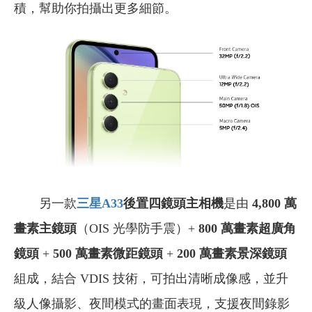
積，幫助你拍攝出更多細節。
另一款
三星A33
後置四鏡頭主相機
是由
4,800 萬
畫素主鏡頭
（OIS 光學防手震）+
800
萬畫素超廣角
鏡頭
+
500
萬畫素微距鏡頭
+
200
萬畫素景深鏡頭
組成，結合 VDIS 技術，可拍出清晰成像感，並升
級人像攝影、夜間模式的畫面表現，支援夜間錄影