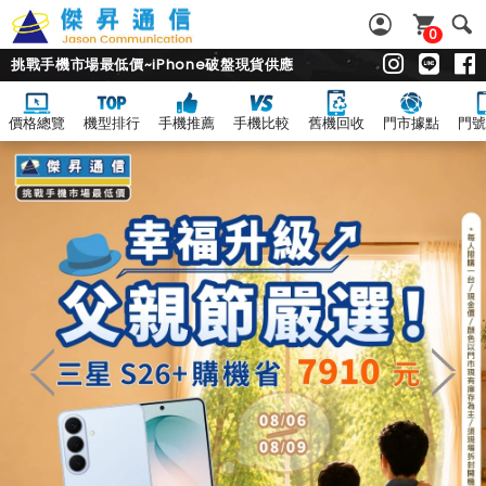
0
挑戰手機市場最低價~iPhone破盤現貨供應
價格總覽
機型排行
手機推薦
手機比較
舊機回收
門市據點
門號