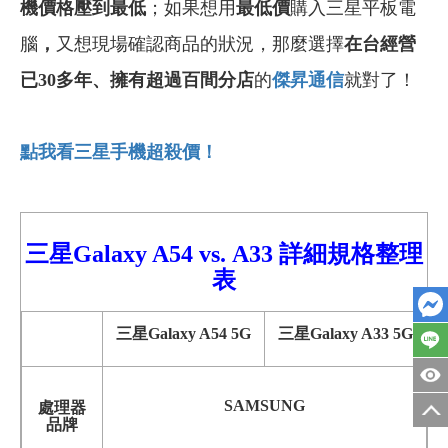
機價格壓到最低
；如果想用
最低價
購入三星平板電
腦
，
又想現場確認商品的狀況，那麼選擇
在台經營
已30多年
、
擁有超過百間分店
的
傑昇通信
就對了！
點我看三星手機超殺價！
三星Galaxy A54
vs.
A33
詳細
規格整理
表
三星Galaxy A54 5G
三星Galaxy A33 5G
SAMSUNG
處理器
品牌