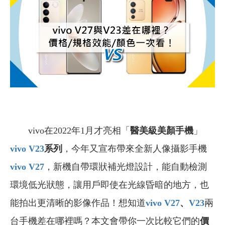
vivo在2022年1月才亮相「
醫美級美顏手機
」
vivo V23
系列
，今年又宣布帶來全新人像攝影手機
vivo V27
，新機自帶環狀補光燈設計，能自動檢測
環境低光狀態，讓用戶即使在光線昏暗的地方，也
能拍出更清晰的影像作品！想知道
vivo V27
、
V23
兩
台手機差在哪裡嗎？本文會帶你一次比較它們的
價