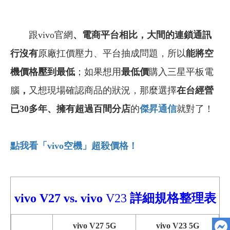
跟vivo官網
、
電商平台相比，大間的連鎖通訊
行沒有
原廠扛價壓力、平台抽成問題，所以
能將空
機價格壓到最低
；如果想用
最低價
購入三星平板電
腦
，
又想現場確認商品的狀況，那麼選擇
在台經營
已30多年
、
擁有超過百間分店
的
傑昇通信
就對了！
點我看「vivo
空機」超殺價格！
vivo V27
vs.
vivo
V23
詳細
規格整理表
vivo V27 5G
vivo V23 5G