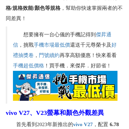
格/規格效能/顏色等規格
，幫助你快速掌握兩者的不
同差異！
想要擁有一台心儀的手機記得到
傑昇通
信
，挑戰
手機市場最低價
還送千元尊榮卡及
好
禮抽獎卷
，
門號續約
再享高額優惠！快來看看
手機超低價格
！買手機．來傑昇．好節省！
vivo V27、V23螢幕和顏色外觀差異
首先看到2023年新推出的
vivo V27
，配置
6.78