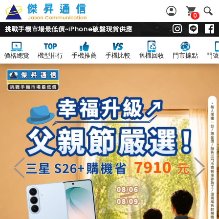
0
挑戰手機市場最低價~iPhone破盤現貨供應
價格總覽
機型排行
手機推薦
手機比較
舊機回收
門市據點
門號