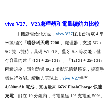
vivo V27、V23
處理器和電量續航力比較
手機處理效能方面，
vivo V27
採用
台積電 4 奈
米製程的
「
聯發科天璣 7200
」處理器，支援 5G +
5G 雙卡雙待，具備 Wi-Fi 5、藍牙 5.3 等功能，儲
存容量內建「
8GB + 256GB
」、「
12GB + 256GB
」
兩種規格，
還能透過 8GB 虛擬記憶體擴充，提高手
機運行效能。續航力表現上，
vivo V27
備有
4,600mAh 電池
，支援最高
66W FlashCharge 快速
充電
，能在 19 分鐘內，將電量從 1% 充電至 50%。