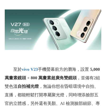
至於
vivo V23
手機
螢幕前方的瀏海，設置
5,000
萬畫素鏡頭
+
800
萬畫素超廣角雙鏡頭
，並備有2組
雙色溫
自拍補光燈
，無論你想在昏暗環境中自拍、
直播，都能輕鬆打開專屬聚光燈，同時增添臉部五
官的立體感，另外還有美顏、AI 檢測臉部細節、專