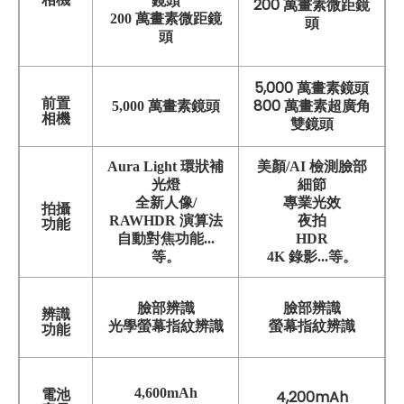
鏡頭
200 萬畫素微距鏡
200 萬畫素微距鏡
頭
頭
5,000 萬畫素鏡頭
前置
800 萬畫素超廣角
5,000 萬畫素鏡頭
相機
雙鏡頭
Aura Light 環狀補
美顏/AI 檢測臉部
光燈
細節
全新人像/
專業光效
拍攝
RAWHDR 演算法
夜拍
功能
自動對焦功能...
HDR
等。
4K 錄影...等。
臉部辨識
臉部辨識
辨識
螢幕指紋辨識
光學螢幕指紋辨識
功能
4,600mAh
電池
4,200mAh