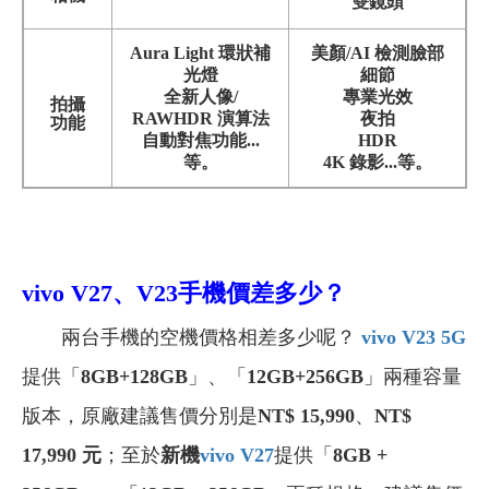
雙鏡頭
Aura Light 環狀補
美顏/AI 檢測臉部
光燈
細節
全新人像/
專業光效
拍攝
RAWHDR 演算法
夜拍
功能
自動對焦功能...
HDR
等。
4K 錄影...等。
vivo V27、V23手機
價差多少？
兩台手機的空機價格相差多少呢？
vivo V23 5G
提供「
8GB+128GB
」、「
12GB+256GB
」兩種容量
版本，原廠建議售價分別是
NT$ 15,990
、
NT$
17,990 元
；至於
新機
vivo V27
提供「
8GB +