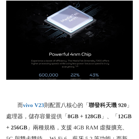
而
vivo V23
則配置八核心的「
聯發科天璣 920
」
處理器，儲存容量提供「
8GB + 128GB
」、「
12GB
+ 256GB
」兩種規格，支援 4GB RAM 虛擬擴充、
5G 與雙卡雙待、 Wi-Fi 6、藍牙 5.2 等功能；而新