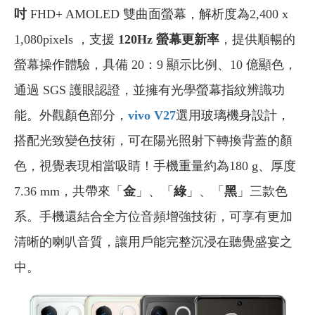
吋
FHD+ AMOLED 雙曲面螢幕，解析度為2,400 x
1,080pixels ，支援
120Hz 螢幕更新率
，提供順暢的
螢幕操作體驗，具備 20：9 顯示比例、10 億顯色，
通過 SGS 護眼認證，並擁有光學螢幕指紋辨識功
能。外觀顏色部分，
vivo V27
選用玻璃機身設計，
搭配光致變色技術，可在陽光照射下轉換背蓋的顏
色，視覺表現相當吸睛！手機重量約為180 g、厚度
7.36 mm，共帶來「
金
」、「
綠
」、「
黑
」三款色
系。手機還結合全方位音頻增強技術，可享有更加
清晰的喇叭音質，讓用戶能完整沉浸在聽覺盛宴之
中。