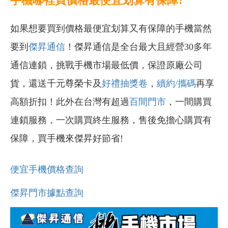
手機哪裡買價格最便宜划算有保障?
如果想要買到價格最便宜划算又有保障的手機當然
要到
傑昇通信
！傑昇通信是全台最大且經營30多年
通信連鎖，挑戰手機市場最低價，保證原廠公司
貨，還送千元尊榮卡及
好禮抽獎卷
，
續約/攜碼
再享
高額折扣！此外在台灣有超過
百間門市
，一間購買
連鎖服務，一次購買終生服務，售後免擔心購買有
保障，買手機來傑昇好節省!
便宜手機價格查詢
傑昇門市據點查詢