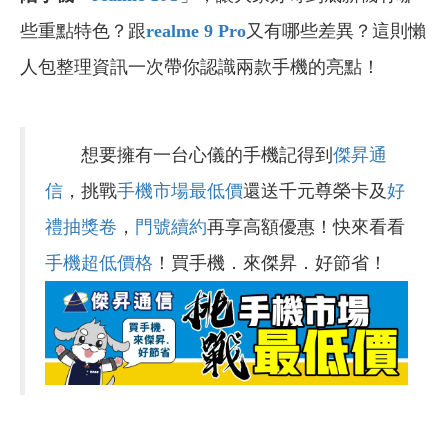
些重點特色？跟
realme 9 Pro
又有哪些差異？這則懶
人包整理資訊一次帶你認識兩款手機的亮點！
想要擁有一台心儀的手機記得到
傑昇通
信
，挑戰
手機市場最低價
還送千元尊榮卡及
好
禮抽獎卷
，
門號續約
再享高額優惠！快來看看
手機超低價格
！買手機．來傑昇．好節省！