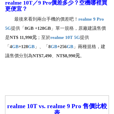
realme 10T／9 Pro
價差多少？空機哪裡買
更便宜？
最後來看到兩台手機的價差吧！
realme 9 Pro
5G
提供「
8GB +128GB
」單一規格，原廠建議售價
是
NT$ 11,990
元
；至於
realme 10T 5G
提供
「
4
GB
+128
GB
」、「
8
GB
+256
GB
」兩種規格，建
議售價分別為
NT$7,490
、
NT$8,990元
。
realme 10T vs. realme 9
Pro
售價比較
表