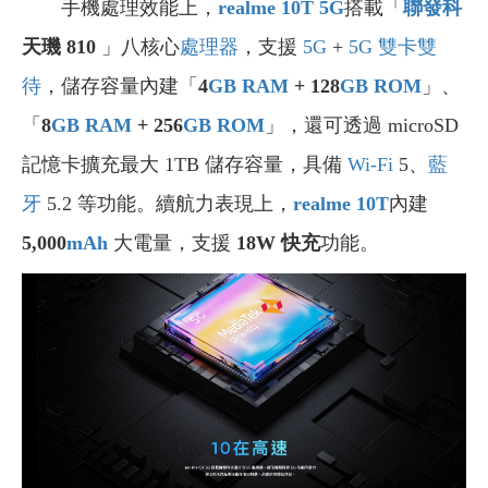
手機處理效能上，
realme 10T 5G
搭載「
聯發科
天璣 810
」八核心
處理器
，支援
5G
+
5G
雙卡雙
待
，儲存容量內建「
4
GB
RAM
+ 128
GB
ROM
」、
「
8
GB
RAM
+ 256
GB
ROM
」，還可透過 microSD
記憶卡擴充最大 1TB 儲存容量，具備
Wi-Fi
5、
藍
牙
5.2 等功能。續航力表現上，
realme 10T
內建
5,000
mAh
大電量，支援
18W 快充
功能。