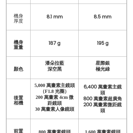
機身
8.1 mm
8.5 mm
厚度
機身
187 g
195 g
重量
潘朵拉藍
星際銀
深空黑
極光綠
顏色
5,000 萬畫素主鏡頭
6,400 萬畫素主鏡
（F1.8 光圈）
頭
200 萬畫素 4cm 微
後置
800 萬畫素超廣角
相機
距鏡頭
200 萬畫素微距鏡
30 萬畫素人像鏡頭
頭
前置
800 萬畫素鏡頭
1,600 萬畫素鏡頭