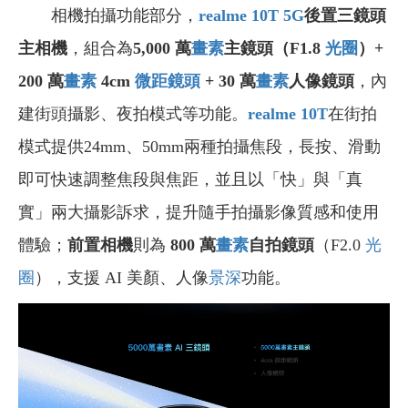
相機拍攝功能部分，
realme 10T 5G
後置三鏡頭
主相機
，組合為
5,000 萬
畫素
主鏡頭（F1.8
光圈
）+
200 萬
畫素
4cm
微距鏡頭
+ 30 萬
畫素
人像鏡頭
，內
建街頭攝影、夜拍模式等功能。
realme 10T
在街拍
模式提供24mm、50mm兩種拍攝焦段，長按、滑動
即可快速調整焦段與焦距，並且以「快」與「真
實」兩大攝影訴求，提升隨手拍攝影像質感和使用
體驗；
前置相機
則為
800 萬
畫素
自拍鏡頭
（F2.0
光
圈
），支援 AI 美顏、人像
景深
功能。