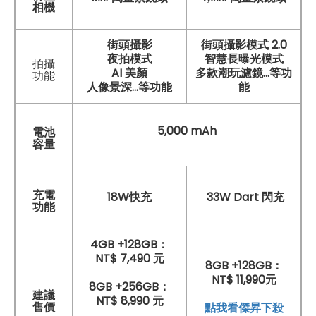
相機
街頭攝影
街頭攝影模式 2.0
夜拍模式
智慧長曝光模式
拍攝
AI 美顏
多款潮玩濾鏡...等功
功能
人像景深...等功能
能
5,000 mAh
電池
容量
充電
18W快充
33W Dart 閃充
功能
4GB +128GB：
NT$ 7,490 元
8GB +128GB：
NT$ 11,990元
8GB +256GB：
建議
NT$ 8,990 元
點我看傑昇下殺
售價