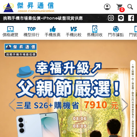
0
挑戰手機市場最低價~iPhone破盤現貨供應
價格總覽
機型排行
手機推薦
手機比較
舊機回收
門市據點
門號