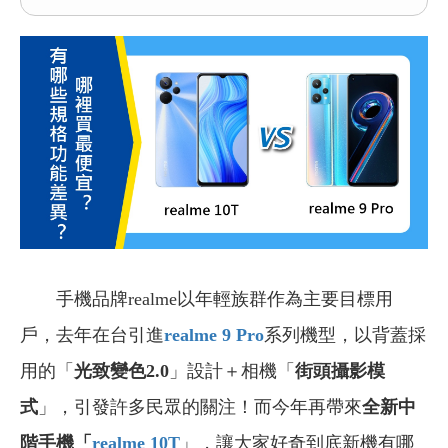
手機品牌realme以年輕族群作為主要目標用
戶，去年在台引進
realme 9 Pro
系列機型，以背蓋採
用的「
光致變色2.0
」設計＋相機「
街頭攝影模
式
」，引發許多民眾的關注！而今年再帶來
全新中
階手機「
realme 10T
」，讓大家好奇到底新機有哪