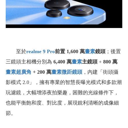
至於
realme 9 Pro
前置 1,600 萬
畫素
鏡頭
；後置
三鏡頭主相機分別為
6,400 萬
畫素
主鏡頭
+
800
萬
畫素
超廣角
+ 200 萬
畫素
微距鏡頭
，內建「街頭攝
影模式 2.0」，擁有專業的智慧長曝光模式和多款潮
玩濾鏡，大幅增添夜拍樂趣，困難的光線條件下，
也能平衡飽和度、對比度，展現銳利清晰的成像細
節。