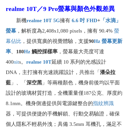
realme 10T
／9 Pro螢幕與顏色外觀差異
新機
realme 10T 5G
擁有
6.6
吋
FHD
+
「水滴」
螢幕
，解析度為2,408x1,080 pixels，擁有 90.4%
螢
幕佔比
，提供寬廣的視覺體驗，支援
90
Hz
螢幕更新
率
、
180
Hz
觸控採樣率
，螢幕最大亮度可達
400
nit
s。
realme 10T
延續 10 系列的光感設計
DNA，主打擁有光速跳躍設計，共推出「
潘朵拉
藍
」、「
深空黑
」等兩種顏色，機身前後均以平面
設計的玻璃材質打造，全機重量僅187公克、厚度約
8.1mm。機身側邊提供與電源鍵整合的
指紋辨識
器，可提供便捷的手機解鎖、行動交易驗證，確保
個人隱私不輕易外洩；具備 3.5mm 耳機孔，滿足不