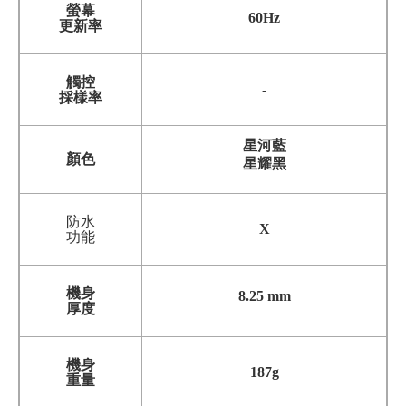
螢幕
60Hz
更新率
觸控
-
採樣率
星河藍
顏色
星耀黑
防水
X
功能
機身
8.25 mm
厚度
機身
187g
重量