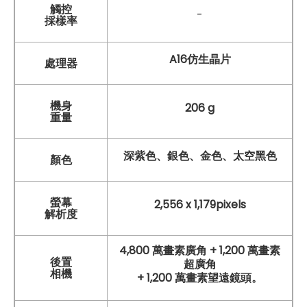
觸控
-
採樣率
A16仿生晶片
處理器
機身
206 g
重量
深紫色、銀色、金色、太空黑色
顏色
螢幕
2,556 x 1,179pixels
解析度
4,800 萬畫素廣角 + 1,200 萬畫素
後置
超廣角
相機
+ 1,200 萬畫素望遠鏡頭。