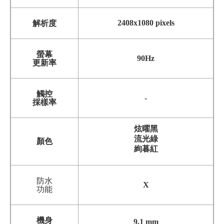
2408x1080 pixels
解析度
螢幕
90Hz
更新率
觸控
-
採樣率
炫曜黑
流光綠
顏色
絢暮紅
防水
X
功能
機身
9.1 mm