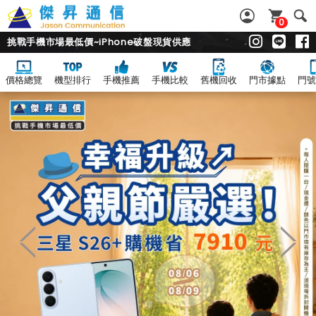
0
挑戰手機市場最低價~iPhone破盤現貨供應
價格總覽
機型排行
手機推薦
手機比較
舊機回收
門市據點
門號