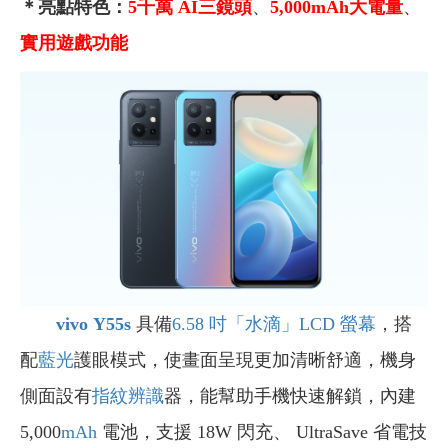
＊亮點特色：
5千萬 AI三鏡頭
、
5,000mAh大電量
、
實用遊戲功能
vivo Y55s
具備
6.58 吋
「水滴」
LCD 螢幕
，搭
配
藍光
護眼模式，使畫面呈現更加清晰舒適，機身
側面設有
指紋辨識
器，能幫助手機快速解鎖，內建
5,000
mAh
電池，支援 18W 閃充、 UltraSave 省電技