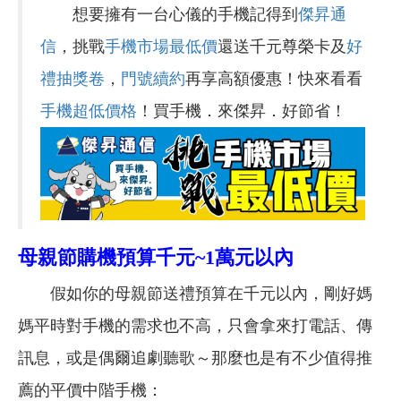
想要擁有一台心儀的手機記得到
傑昇通
信
，挑戰
手機市場最低價
還送千元尊榮卡及
好
禮抽獎卷
，
門號續約
再享高額優惠！快來看看
手機超低價格
！買手機．來傑昇．好節省！
母親節購機預算千元~1萬元以內
假如你的母親節送禮預算在千元以內，剛好媽
媽平時對手機的需求也不高，只會拿來打電話、傳
訊息，或是偶爾追劇聽歌～那麼也是有不少值得推
薦的平價中階手機：