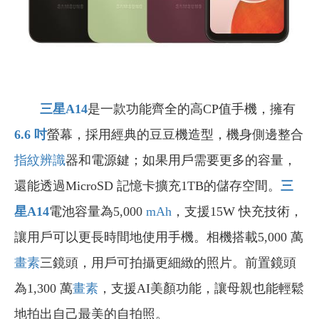
三星A14
是一款功能齊全的高CP值手機，擁有
6.6
吋
螢幕，採用經典的豆豆機造型，機身側邊整合
指紋辨識
器和電源鍵；如果用戶需要更多的容量，
還能透過MicroSD 記憶卡擴充1TB的儲存空間。
三
星A14
電池容量為5,000
mAh
，支援15W 快充技術，
讓用戶可以更長時間地使用手機。相機搭載5,000 萬
畫素
三鏡頭，用戶可拍攝更細緻的照片。前置鏡頭
為1,300 萬
畫素
，支援AI美顏功能，讓母親也能輕鬆
地拍出自己最美的自拍照。