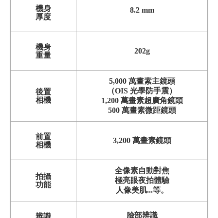
機身
8.2 mm
厚度
機身
202g
重量
5,000 萬畫素主鏡頭
（OIS 光學防手震）
後置
相機
1,200 萬畫素超廣角鏡頭
500 萬畫素微距鏡頭
前置
3,2
00 萬畫素鏡頭
相機
全像素自動對焦
拍攝
極亮眼夜拍體驗
功能
人像美肌...等。
臉部辨識
辨識