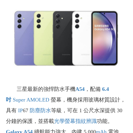
三星最新的強悍防水手機
A54
，配備
6.4
吋
Super AMOLED
螢幕，機身採用玻璃材質設計，
具有
IP
67
防塵防水
等級，可在 1 公尺水深提供 30
分鐘的保護，並搭載
光學
螢幕指紋辨識
功能。
Galaxy A54
續航能力強大，內建 5,000
mAh
電池，