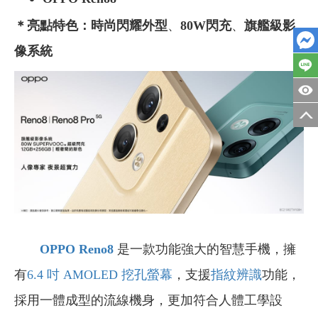
＊亮點特色：時尚閃耀外型
、
80W閃充
、
旗艦級影
像系統
OPPO Reno8
是一款功能強大的智慧手機，擁
有
6.4 吋
AMOLED
挖孔螢幕
，支援
指紋辨識
功能，
採用一體成型的流線機身，更加符合人體工學設