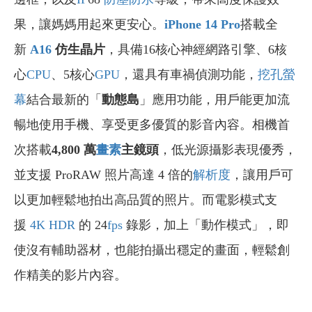
果，讓媽媽用起來更安心。
iPhone 14 Pro
搭載全
新
A16
仿生晶片
，具備16核心神經網路引擎、6核
心
CPU
、5核心
GPU
，還具有車禍偵測功能，
挖孔螢
幕
結合最新的「
動態島
」應用功能，用戶能更加流
暢地使用手機、享受更多優質的影音內容。相機首
次搭載
4,800 萬
畫素
主鏡頭
，低光源攝影表現優秀，
並支援 ProRAW 照片高達 4 倍的
解析度
，讓用戶可
以更加輕鬆地拍出高品質的照片。而電影模式支
援
4K
HDR
的 24
fps
錄影，加上「動作模式」，即
使沒有輔助器材，也能拍攝出穩定的畫面，輕鬆創
作精美的影片內容。