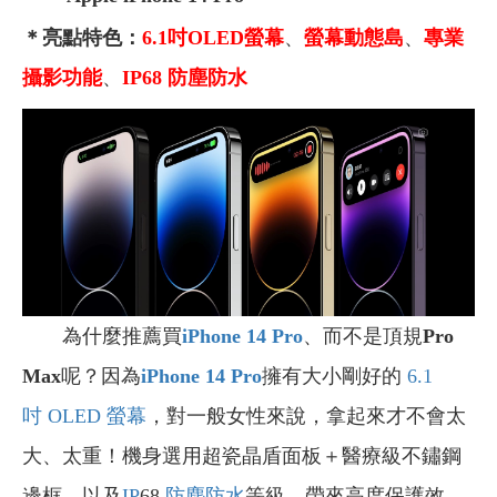
＊亮點特色：
6.1吋OLED螢幕
、
螢幕
動態島
、
專業
攝影功能
、
IP68 防塵防水
為什麼推薦買
iPhone 14 Pro
、而不是頂規
Pro
Max
呢？因為
iPhone 14 Pro
擁有大小剛好的
6.1
吋
OLED 螢幕
，對一般女性來說，拿起來才不會太
大、太重！機身選用超瓷晶盾面板＋醫療級不鏽鋼
邊框，以及
IP
68
防塵防水
等級，帶來高度保護效