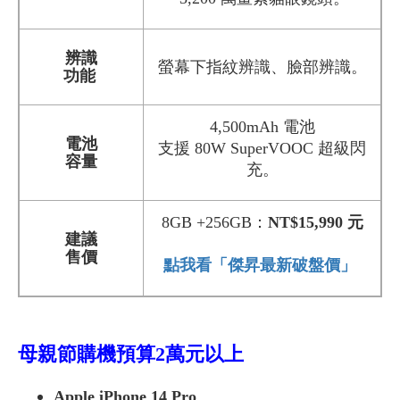
辨識
螢幕下指紋辨識、臉部辨識。
功能
4,500mAh 電池
電池
支援 80W SuperVOOC 超級閃
容量
充。
8GB +256GB：
NT$15,990 元
建議
售價
點我看「傑昇最新破盤價」
母親節購機預算2萬元以上
Apple iPhone 14 Pro