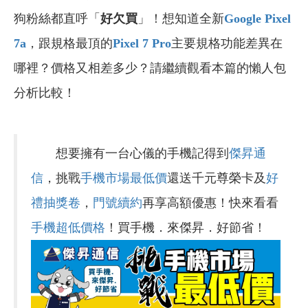
狗粉絲都直呼「
好欠買
」！想知道全新
Google Pixel
7a
，跟規格最頂的
Pixel 7 Pro
主要規格功能差異在
哪裡？價格又相差多少？請繼續觀看本篇的懶人包
分析比較！
想要擁有一台心儀的手機記得到
傑昇通
信
，挑戰
手機市場最低價
還送千元尊榮卡及
好
禮抽獎卷
，
門號續約
再享高額優惠！快來看看
手機超低價格
！買手機．來傑昇．好節省！