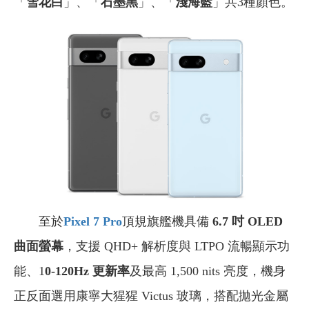
「
雪花白
」、「
石墨黑
」、「
淺海藍
」共3種顏色。
至於
Pixel 7 Pro
頂規旗艦機具備
6.7 吋 OLED
曲面螢幕
，支援 QHD+ 解析度與 LTPO 流暢顯示功
能、1
0-120Hz
更新率
及最高 1,500 nits 亮度，機身
正反面選用康寧大猩猩 Victus 玻璃，搭配拋光金屬