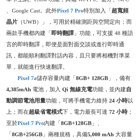
、Google Cast。此外
Pixel 7 Pro
特別加入「
超寬頻
晶片
（UWB）」，可用於精確測距與空間定向；而
兩款手機都內建「
即時翻譯
」功能，可支援 48 種語
言的即時翻譯，即便是面對面交談或進行即時通
訊，都能順利翻譯對話內容，且只要將相機對準菜
單，就能進行快速翻譯。
Pixel 7a
儲存容量內建「
8GB+ 128GB
」，備有
4,385mAh
電池，加入
Qi 無線充電
功能，並內建
自
動調節電池用量
功能，可將手機電力維持
24 小時
以
上；而在
超級省電模式
下，電力最長可達
72 小時
；
至於
Pixel 7 Pro
內建「
8GB+128GB
」、
「
8GB+256GB
」兩種規格，具備
5,000 mAh
大容量