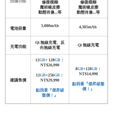
拍攝功能
修復模糊
修復模糊
魔術橡皮擦
魔術橡皮擦
動態肖像...等
動態肖像...等
5,000mAh
4,385mAh
電池容量
Qi 無線充電、反
Qi 無線充電
充電功能
向無線充電
12
GB
+ 128
GB
：
NT$26,990
8
GB
+128
GB
：
NT$14,990
12
GB
+256
GB
：
建議售價
NT$29,990
點我看『傑昇破盤
價！』
點我看『傑昇破
盤價！』