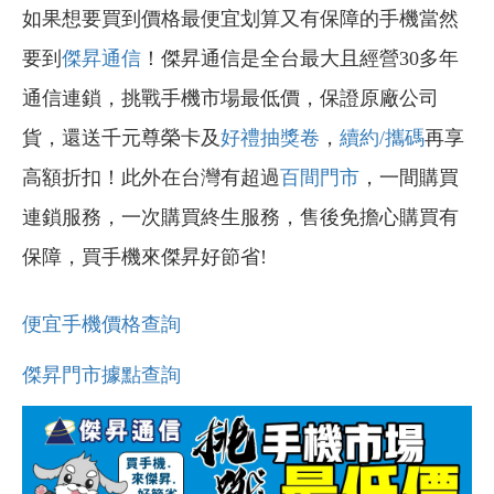
如果想要買到價格最便宜划算又有保障的手機當然
要到
傑昇通信
！傑昇通信是全台最大且經營30多年
通信連鎖，挑戰手機市場最低價，保證原廠公司
貨，還送千元尊榮卡及
好禮抽獎卷
，
續約/攜碼
再享
高額折扣！此外在台灣有超過
百間門市
，一間購買
連鎖服務，一次購買終生服務，售後免擔心購買有
保障，買手機來傑昇好節省!
便宜手機價格查詢
傑昇門市據點查詢