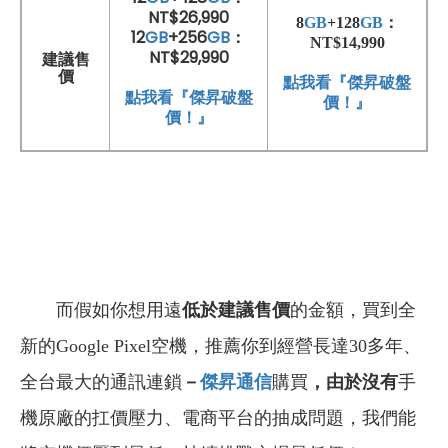
NT$26,990
8
GB
+128
GB
：
12
GB
+256
GB
：
NT
$14,990
NT$29,990
建議售
價
點我看『傑昇破盤
點我看『傑昇破盤
價！』
價！』
而假如你想用遠
低於建議售價
的金額，買到全
新的Google Pixel空機，推薦你到經營長達30多年、
全台最大的通訊連鎖
－
傑昇通信
購買
，由於沒有
手
機原廠的扛價壓力、電商平台的抽成問題，我們能