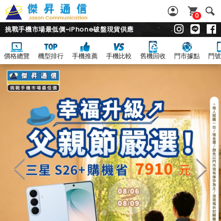
0
挑戰手機市場最低價~iPhone破盤現貨供應
價格總覽
機型排行
手機推薦
手機比較
舊機回收
門市據點
門號