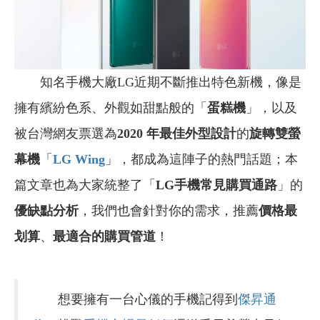
知名手機大廠LG近期不斷推出特色新機，像是
擁有繽紛色系、外觀如甜點般的「
蛋糕機
」，以及
被台灣網友票選為
2020
年最佳外型設計
的
旋轉雙螢
幕機
「
LG Wing
」，都成為這陣子的熱門話題；本
篇文章也為大家統整了「
LG
手機常見購買通路
」的
優缺點分析
，我們也會針對你的需求，推薦
價格最
划算
、
最適合的購買管道
！
想要擁有一台心儀的手機記得到
傑昇通