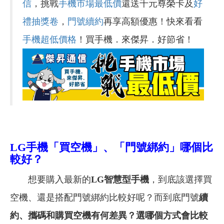
信
，挑戰
手機市場最低價
還送千元尊榮卡及
好
禮抽獎卷
，
門號續約
再享高額優惠！快來看看
手機超低價格
！買手機．來傑昇．好節省！
LG手機「買空機」、「門號綁約」哪個比
較好？
想要購入最新的
LG
智慧型手機
，到底該選擇買
空機、還是搭配門號綁約比較好呢？而到底門號
續
約、攜碼和購買空機有何差異？選哪個方式會比較