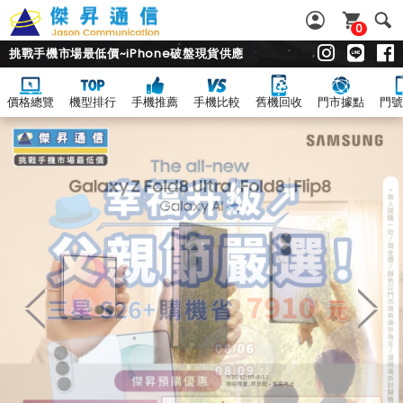
0
挑戰手機市場最低價~iPhone破盤現貨供應
價格總覽
機型排行
手機推薦
手機比較
舊機回收
門市據點
門號