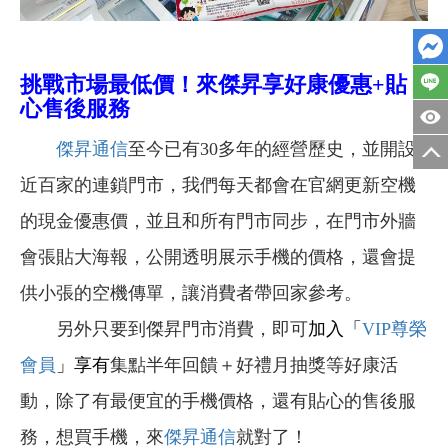
挑戰市場最低價！來傑昇享好康優惠+貼
心售後服務
傑昇通信
至今已有30多年的經營歷史，並開設
近百家的連鎖門市，我們每天都會在官網更新空機
的現金優惠價，並且和所有門市同步，在門市外牆
會張貼大海報，公開透明展示手機的價格，還會提
供小張的空機傳單，讓消費者帶回家參考。
另外只要到傑昇門市消費，即可
加入「
VIP
尊榮
會員
」享有
集點半年回饋＋好禮月抽獎等好康活
動，除了有最便宜的手機價格，還有貼心的售後服
務，想買手機，來
傑昇通信
就對了！