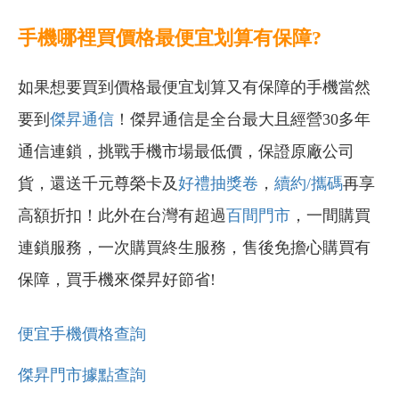
手機哪裡買價格最便宜划算有保障?
如果想要買到價格最便宜划算又有保障的手機當然
要到
傑昇通信
！傑昇通信是全台最大且經營30多年
通信連鎖，挑戰手機市場最低價，保證原廠公司
貨，還送千元尊榮卡及
好禮抽獎卷
，
續約/攜碼
再享
高額折扣！此外在台灣有超過
百間門市
，一間購買
連鎖服務，一次購買終生服務，售後免擔心購買有
保障，買手機來傑昇好節省!
便宜手機價格查詢
傑昇門市據點查詢