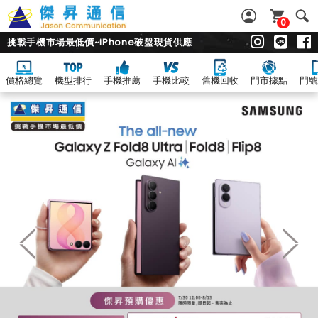
0
挑戰手機市場最低價~iPhone破盤現貨供應
價格總覽
機型排行
手機推薦
手機比較
舊機回收
門市據點
門號