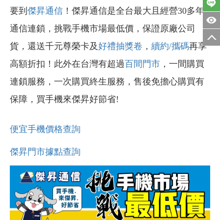
要到
傑昇通信
！傑昇通信是全台最大且經營30多年
通信連鎖，挑戰手機市場最低價，保證原廠公司
貨，還送千元尊榮卡及
好禮抽獎卷
，
續約/攜碼
再享
高額折扣！此外在台灣有超過
百間門市
，一間購買
連鎖服務，一次購買終生服務，售後免擔心購買有
保障，買手機來傑昇好節省!
便宜手機價格查詢
傑昇門市據點查詢