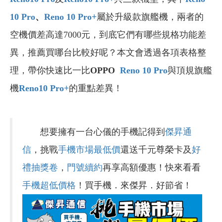
10 Pro
、
Reno 10 Pro+
屬於升級款旗艦機，兩者的
空機價差高達7000元，到底它們有哪些規格功能差
異，推薦買哪台比較好呢？本文會透過各項表格整
理，帶你快速比一比
OPPO
Reno 10 Pro
與頂規旗艦
機
Reno10 Pro+
的重點差異！
想要擁有一台心儀的手機記得到
傑昇通
信
，挑戰
手機市場最低價
還送千元尊榮卡及
好
禮抽獎卷
，
門號續約
再享高額優惠！快來看看
手機超低價格
！買手機．來傑昇．好節省！