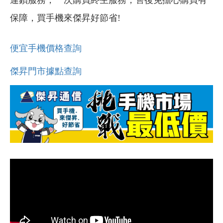
保障，買手機來傑昇好節省!
便宜手機價格查詢
傑昇門市據點查詢