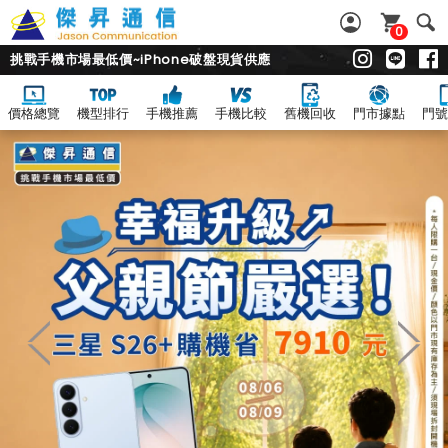
0
挑戰手機市場最低價~iPhone破盤現貨供應
價格總覽
機型排行
手機推薦
手機比較
舊機回收
門市據點
門號