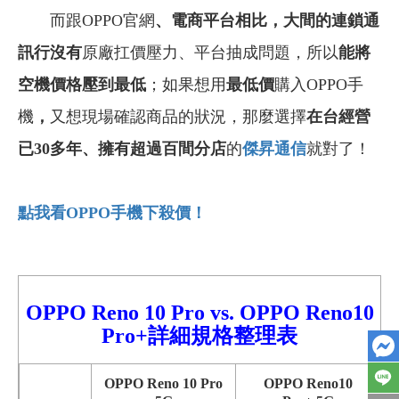
而跟OPPO官網
、
電商平台相比，大間的連鎖通
訊行沒有
原廠扛價壓力、平台抽成問題，所以
能將
空機價格壓到最低
；如果想用
最低價
購入OPPO手
機
，
又想現場確認商品的狀況，那麼選擇
在台經營
已30多年
、
擁有超過百間分店
的
傑昇通信
就對了！
點我看OPPO
手機下殺價！
OPPO Reno
10 Pro
vs.
OPPO Reno10
Pro+
詳細
規格整理表
OPPO Reno 10 Pro
OPPO Reno10