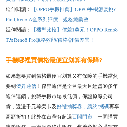
延伸閱讀：
【OPPO手機推薦】OPPO手機怎麼挑?
Find,Reno,A全系列評價、規格總彙整！
延伸閱讀：
【機型比較】價差1萬元！OPPO Reno8
T及Reno8 Pro規格效能/價格/評價差異！
手機哪裡買價格最便宜划算有保障?
如果想要買到價格最便宜划算又有保障的手機當然
要到
傑昇通信
！傑昇通信是全台最大且經營30多年
通信連鎖，挑戰手機市場最低價，保證原廠公司
貨，還送千元尊榮卡及
好禮抽獎卷
，
續約/攜碼
再享
高額折扣！此外在台灣有超過
百間門市
，一間購買
連鎖服務，一次購買終生服務，售後免擔心購買有