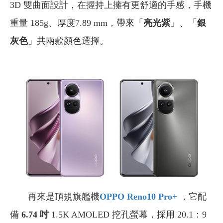
3D 雙曲面設計，在握持上擁有更舒適的手感，手機
重量 185g、厚度7.89 mm，帶來「
亮光紫
」、「
銀
灰色
」共兩款顏色選擇。
再來是頂規旗艦機
OPPO Reno10 Pro+
，它配
備
6.74 吋
1.5K AMOLED 挖孔螢幕，採用 20.1：9