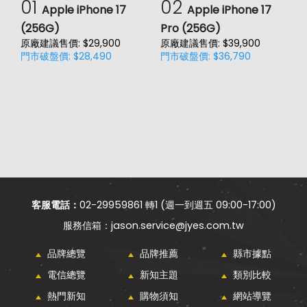
01
02
Apple iPhone 17
Apple iPhone 17
(256G)
Pro (256G)
(
原廠建議售價: $29,900
原廠建議售價: $39,900
原
門市破盤價: $28,490
門市破盤價: $36,790
門
客服電話：
02-29959861 轉1 (週一到週五 09:00-17:00)
jason.service@jyes.com.tw
品牌總覽
品牌推薦
縣市據點
電信總覽
新知主題
類別比較
熱門新知
購物須知
網站導覽