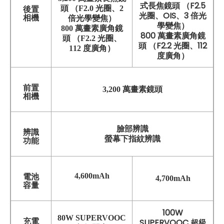
式長焦鏡頭 （F2.5
頭 （F2.0 光圈、2
後置
光圈、OIS、3 倍光
相機
倍光學變焦）
學變焦）
800 萬畫素廣角鏡
800 萬畫素廣角鏡
頭 （F2.2 光圈、
頭 （F2.2 光圈、112
112 度廣角）
度廣角）
前置
3,200 萬畫素鏡頭
相機
臉部辨識
辨識
螢幕下指紋辨識
功能
4,600mAh
電池
4,700mAh
容量
100W
80W SUPERVOOC
充電
SUPERVOOC 超級